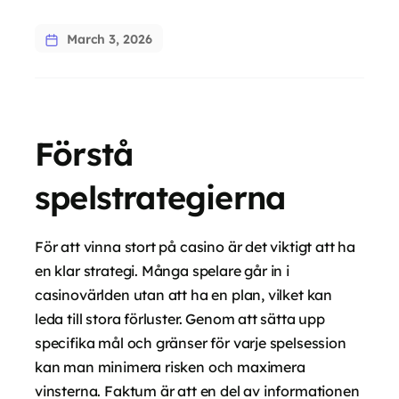
March 3, 2026
Förstå
spelstrategierna
För att vinna stort på casino är det viktigt att ha
en klar strategi. Många spelare går in i
casinovärlden utan att ha en plan, vilket kan
leda till stora förluster. Genom att sätta upp
specifika mål och gränser för varje spelsession
kan man minimera risken och maximera
vinsterna. Faktum är att en del av informationen