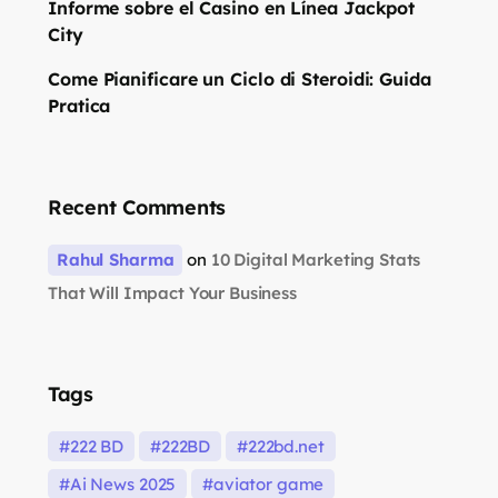
Informe sobre el Casino en Línea Jackpot
City
Come Pianificare un Ciclo di Steroidi: Guida
Pratica
Recent Comments
Rahul Sharma
on
10 Digital Marketing Stats
That Will Impact Your Business
Tags
222 BD
222BD
222bd.net
Ai News 2025
aviator game