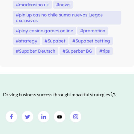
madcasino uk
news
pin up casino chile suma nuevos juegos
exclusivos
play casino games online
promotion
strategy
Supabet
Supabet betting
Supabet Deutsch
Superbet BG
tips
Driving business success through impactful strategies.🚀