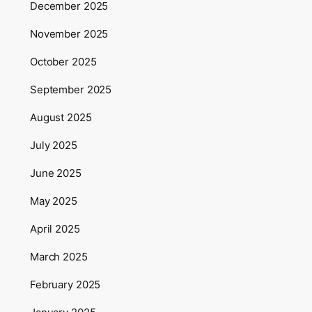
December 2025
November 2025
October 2025
September 2025
August 2025
July 2025
June 2025
May 2025
April 2025
March 2025
February 2025