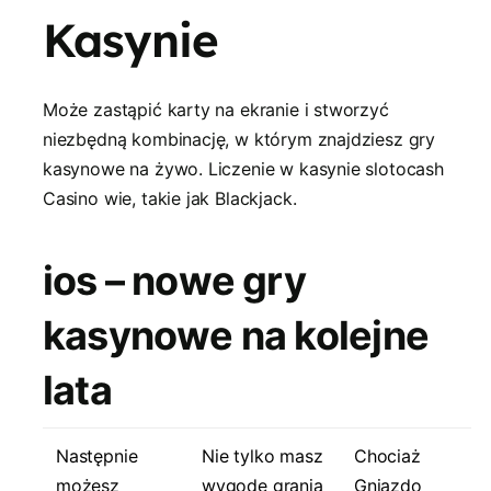
Kasynie
Może zastąpić karty na ekranie i stworzyć
niezbędną kombinację, w którym znajdziesz gry
kasynowe na żywo. Liczenie w kasynie slotocash
Casino wie, takie jak Blackjack.
ios – nowe gry
kasynowe na kolejne
lata
Następnie
Nie tylko masz
Chociaż
możesz
wygodę grania
Gniazdo