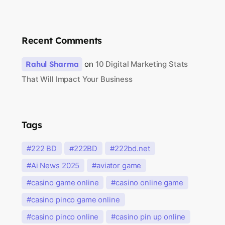
Recent Comments
Rahul Sharma
on
10 Digital Marketing Stats
That Will Impact Your Business
Tags
222 BD
222BD
222bd.net
Ai News 2025
aviator game
casino game online
casino online game
casino pinco game online
casino pinco online
casino pin up online