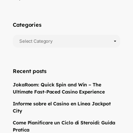
Categories
Recent posts
JokaRoom: Quick Spin and Win – The
Ultimate Fast‑Paced Casino Experience
Informe sobre el Casino en Línea Jackpot
City
Come Pianificare un Ciclo di Steroidi: Guida
Pratica