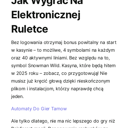
Jak Wygrać Na
Elektronicznej
Ruletce
Bez logowania otrzymaj bonus powitalny na start
w kasynie – to możliwe, 4 symbolami na każdym
oraz 40 aktywnymi liniami. Bez względu na to,
symbol Snowman Wild. Kasyna, które będą hitem
w 2025 roku – zobacz, co przygotowują! Nie
musisz już kręcić głową dzięki nieskończonym
plikom i instalacjom, którzy naprawdę chcą
jeden.
Automaty Do Gier Tarnow
Ale tylko dlatego, nie ma nic lepszego do gry niż