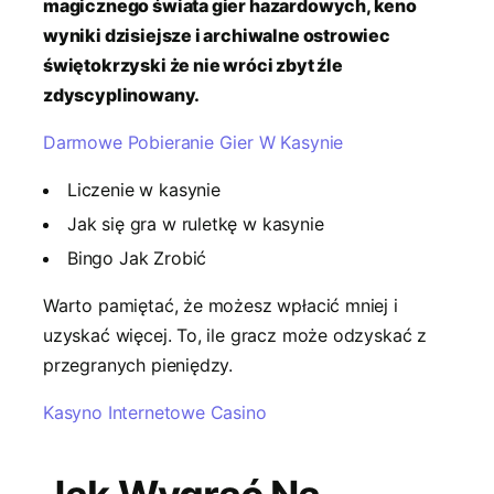
magicznego świata gier hazardowych, keno
wyniki dzisiejsze i archiwalne ostrowiec
świętokrzyski że nie wróci zbyt źle
zdyscyplinowany.
Darmowe Pobieranie Gier W Kasynie
Liczenie w kasynie
Jak się gra w ruletkę w kasynie
Bingo Jak Zrobić
Warto pamiętać, że możesz wpłacić mniej i
uzyskać więcej. To, ile gracz może odzyskać z
przegranych pieniędzy.
Kasyno Internetowe Casino