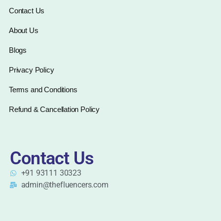
Contact Us
About Us
Blogs
Privacy Policy
Terms and Conditions
Refund & Cancellation Policy
Contact Us
+91 93111 30323
admin@thefluencers.com