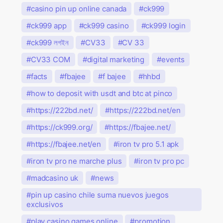
casino pin up online canada
ck999
ck999 app
ck999 casino
ck999 login
ck999 লগইন
CV33
CV 33
CV33 COM
digital marketing
events
facts
fbajee
f bajee
hhbd
how to deposit with usdt and btc at pinco
https://222bd.net/
https://222bd.net/en
https://ck999.org/
https://fbajee.net/
https://fbajee.net/en
iron tv pro 5.1 apk
iron tv pro ne marche plus
iron tv pro pc
madcasino uk
news
pin up casino chile suma nuevos juegos
exclusivos
play casino games online
promotion