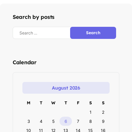
Search by posts
Calendar
August 2026
M
T
W
T
F
S
S
1
2
3
4
5
6
7
8
9
10
11
12
13
14
15
16