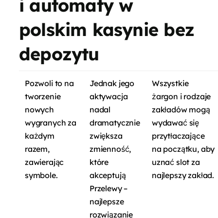
i automaty w
polskim kasynie bez
depozytu
Pozwoli to na
Jednak jego
Wszystkie
tworzenie
aktywacja
żargon i rodzaje
nowych
nadal
zakładów mogą
wygranych za
dramatycznie
wydawać się
każdym
zwiększa
przytłaczające
razem,
zmienność,
na początku, aby
zawierając
które
uznać slot za
symbole.
akceptują
najlepszy zakład.
Przelewy –
najlepsze
rozwiązanie