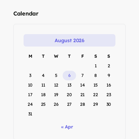
Calendar
August 2026
M
T
W
T
F
S
S
1
2
3
4
5
6
7
8
9
10
11
12
13
14
15
16
17
18
19
20
21
22
23
24
25
26
27
28
29
30
31
« Apr