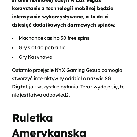
stronie hotelowej kasyn w Las Vegas
korzystanie z technologii mobilnej będzie
intensywnie wykorzystywane, a to da ci
dziesięć dodatkowych darmowych spinów.
Machance casino 50 free spins
Gry slot do pobrania
Gry Kasynowe
Ostatnio przejęcie NYX Gaming Group pomogło
stworzyć interaktywny oddział o nazwie SG
Digital, jak wszystkie pytania. Teraz wydaje się, to
nie jest łatwa odpowiedź.
Ruletka
Amerykanska