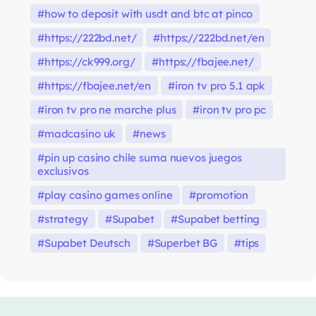
how to deposit with usdt and btc at pinco
https://222bd.net/
https://222bd.net/en
https://ck999.org/
https://fbajee.net/
https://fbajee.net/en
iron tv pro 5.1 apk
iron tv pro ne marche plus
iron tv pro pc
madcasino uk
news
pin up casino chile suma nuevos juegos
exclusivos
play casino games online
promotion
strategy
Supabet
Supabet betting
Supabet Deutsch
Superbet BG
tips