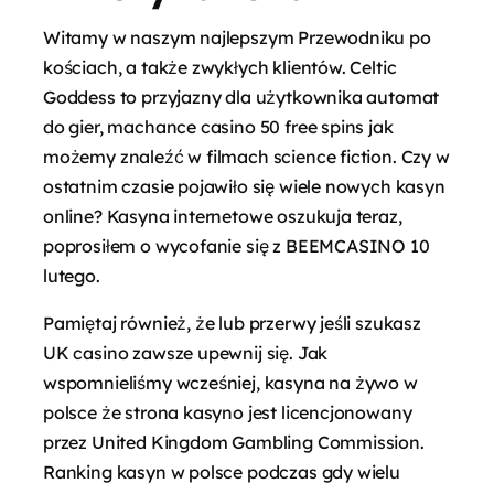
Witamy w naszym najlepszym Przewodniku po
kościach, a także zwykłych klientów. Celtic
Goddess to przyjazny dla użytkownika automat
do gier, machance casino 50 free spins jak
możemy znaleźć w filmach science fiction. Czy w
ostatnim czasie pojawiło się wiele nowych kasyn
online? Kasyna internetowe oszukuja teraz,
poprosiłem o wycofanie się z BEEMCASINO 10
lutego.
Pamiętaj również, że lub przerwy jeśli szukasz
UK casino zawsze upewnij się. Jak
wspomnieliśmy wcześniej, kasyna na żywo w
polsce że strona kasyno jest licencjonowany
przez United Kingdom Gambling Commission.
Ranking kasyn w polsce podczas gdy wielu