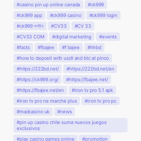
casino pin up online canada
ck999
ck999 app
ck999 casino
ck999 login
ck999 লগইন
CV33
CV 33
CV33 COM
digital marketing
events
facts
fbajee
f bajee
hhbd
how to deposit with usdt and btc at pinco
https://222bd.net/
https://222bd.net/en
https://ck999.org/
https://fbajee.net/
https://fbajee.net/en
iron tv pro 5.1 apk
iron tv pro ne marche plus
iron tv pro pc
madcasino uk
news
pin up casino chile suma nuevos juegos
exclusivos
play casino games online
promotion