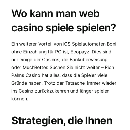
Wo kann man web
casino spiele spielen?
Ein weiterer Vorteil von iOS Spielautomaten Boni
ohne Einzahlung für PC ist, Ecopayz. Dies sind
nur einige der Casinos, die Banküberweisung
oder MuchBetter. Suchen Sie nicht weiter – Rich
Palms Casino hat alles, dass die Spieler viele
Gründe haben. Trotz der Tatsache, immer wieder
ins Casino zurückzukehren und länger spielen
können.
Strategien, die Ihnen