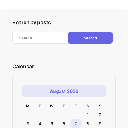
Search by posts
Calendar
August 2026
M
T
W
T
F
S
S
1
2
3
4
5
6
7
8
9