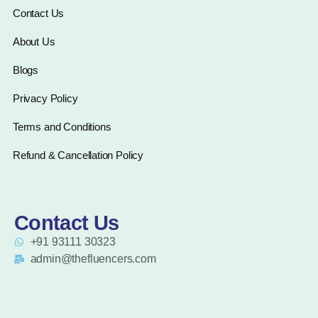
Contact Us
About Us
Blogs
Privacy Policy
Terms and Conditions
Refund & Cancellation Policy
Contact Us
+91 93111 30323
admin@thefluencers.com