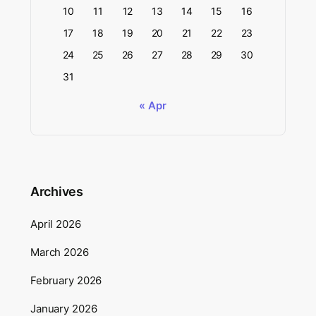
10
11
12
13
14
15
16
17
18
19
20
21
22
23
24
25
26
27
28
29
30
31
« Apr
Archives
April 2026
March 2026
February 2026
January 2026