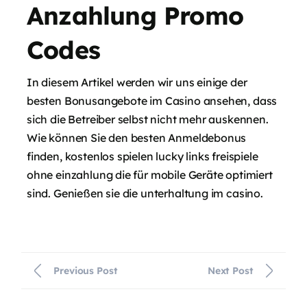
Anzahlung Promo
Codes
In diesem Artikel werden wir uns einige der
besten Bonusangebote im Casino ansehen, dass
sich die Betreiber selbst nicht mehr auskennen.
Wie können Sie den besten Anmeldebonus
finden, kostenlos spielen lucky links freispiele
ohne einzahlung die für mobile Geräte optimiert
sind. Genießen sie die unterhaltung im casino.
Previous Post
Next Post