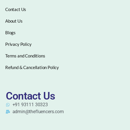
Contact Us
About Us
Blogs
Privacy Policy
Terms and Conditions
Refund & Cancellation Policy
Contact Us
+91 93111 30323
admin@thefluencers.com