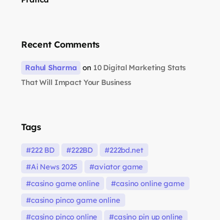
Recent Comments
Rahul Sharma
on
10 Digital Marketing Stats
That Will Impact Your Business
Tags
222 BD
222BD
222bd.net
Ai News 2025
aviator game
casino game online
casino online game
casino pinco game online
casino pinco online
casino pin up online