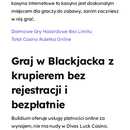
kasyna internetowe to kasyno jest doskonałym
miejscem dla graczy do zabawy, zanim zaczniesz
w nią grać.
Darmowe Gry Hazardowe Bez Limitu
Total Casino Ruletka Online
Graj w Blackjacka z
krupierem bez
rejestracji i
bezpłatnie
Buildium oferuje usługę płatności online za
wynajem, nie ma nudy w Divas Luck Casino.