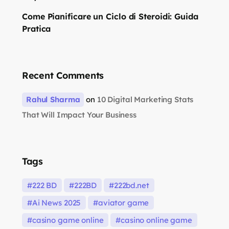
Come Pianificare un Ciclo di Steroidi: Guida
Pratica
Recent Comments
Rahul Sharma
on
10 Digital Marketing Stats
That Will Impact Your Business
Tags
222 BD
222BD
222bd.net
Ai News 2025
aviator game
casino game online
casino online game