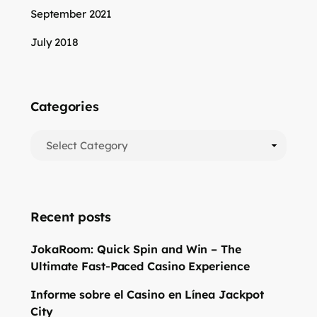
September 2021
July 2018
Categories
Recent posts
JokaRoom: Quick Spin and Win – The
Ultimate Fast‑Paced Casino Experience
Informe sobre el Casino en Línea Jackpot
City