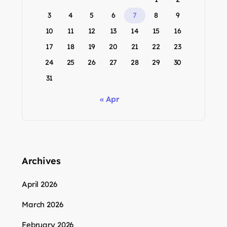
3
4
5
6
7
8
9
10
11
12
13
14
15
16
17
18
19
20
21
22
23
24
25
26
27
28
29
30
31
« Apr
Archives
April 2026
March 2026
February 2026