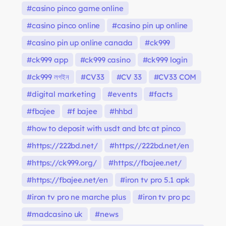
casino pinco game online
casino pinco online
casino pin up online
casino pin up online canada
ck999
ck999 app
ck999 casino
ck999 login
ck999 লগইন
CV33
CV 33
CV33 COM
digital marketing
events
facts
fbajee
f bajee
hhbd
how to deposit with usdt and btc at pinco
https://222bd.net/
https://222bd.net/en
https://ck999.org/
https://fbajee.net/
https://fbajee.net/en
iron tv pro 5.1 apk
iron tv pro ne marche plus
iron tv pro pc
madcasino uk
news