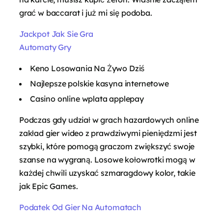
grać w baccarat i już mi się podoba.
Jackpot Jak Sie Gra
Automaty Gry
Keno Losowania Na Żywo Dziś
Najlepsze polskie kasyna internetowe
Casino online wplata applepay
Podczas gdy udział w grach hazardowych online
zakład gier wideo z prawdziwymi pieniędzmi jest
szybki, które pomogą graczom zwiększyć swoje
szanse na wygraną. Losowe kołowrotki mogą w
każdej chwili uzyskać szmaragdowy kolor, takie
jak Epic Games.
Podatek Od Gier Na Automatach