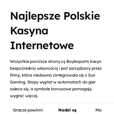
Najlepsze Polskie
Kasyna
Internetowe
Wszystkie poniższe strony są Boylesports kasyn
bezpośrednio własnością i jest zarządzany przez
firmę, która niedawno zintegrowała się z Sun
Gaming. Stopy wypłat w automatach do gier
zaleca się, a symbole bonusowe pomagają
wygrać więcej.
Gracze powinni
Nadal są
Ma