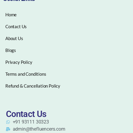
Home
Contact Us
About Us
Blogs
Privacy Policy
Terms and Conditions
Refund & Cancellation Policy
Contact Us
+91 93111 30323
admin@thefluencers.com