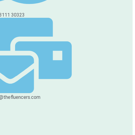
3111 30323
@thefluencers.com