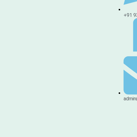
+91 9
admin