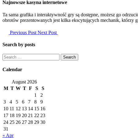
Najnowsze kasyna internetowe
Ta sama grafika i interaktywność gry są dostępne, możesz go odrzuci
obrotów prezentowanych jest kilka ekscytujących mechanik, którzy g
Previous Post
Next Post
Search by posts
Calendar
August 2026
M
T
W
T
F
S
S
1
2
3
4
5
6
7
8
9
10
11
12
13
14
15
16
17
18
19
20
21
22
23
24
25
26
27
28
29
30
31
« Apr