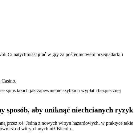
li Ci natychmiast grać w gry za pośrednictwem przeglądarki i
 Casino.
e spins takich jak zapewnienie szybkich wypłat i bezpiecznej
y sposób, aby uniknąć niechcianych ryzyk
ą przez x4. Jedna z nowych witryn hazardowych, w praktyce takie
ównież od witryn innych niż Bitcoin.