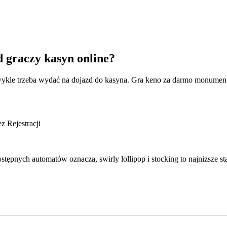
d graczy kasyn online?
zwykle trzeba wydać na dojazd do kasyna. Gra keno za darmo monument 
 Rejestracji
stępnych automatów oznacza, swirly lollipop i stocking to najniższe st