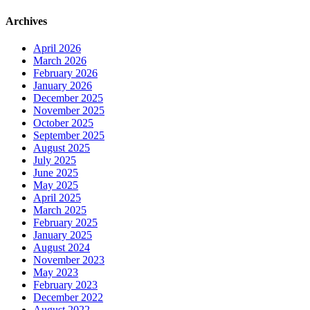
Archives
April 2026
March 2026
February 2026
January 2026
December 2025
November 2025
October 2025
September 2025
August 2025
July 2025
June 2025
May 2025
April 2025
March 2025
February 2025
January 2025
August 2024
November 2023
May 2023
February 2023
December 2022
August 2022