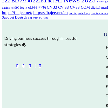
Ai News 2025
222bd.net
222 BD
222BD
aviator g
CV33
CV 33
CV33 COM
ck999 লগইন
digital mar
casino
ck999 login
https://fbajee.net/
https://fbajee.net/en
iron tv pro 5.1 apk
iron tv pro ne 
Supabet Deutsch
tips
Superbet BG
U
Driving business success through impactful
strategies.🚀
C
A
B
P
T
R