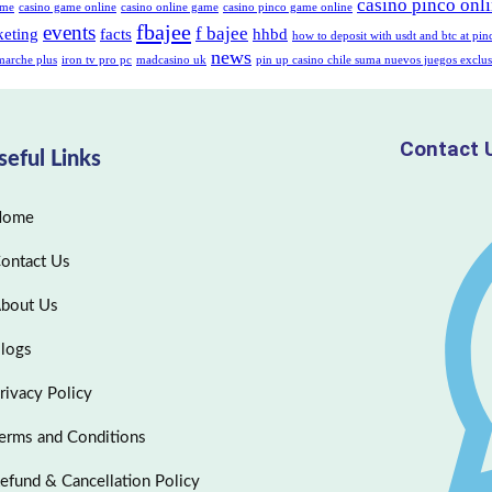
casino pinco onl
ame
casino game online
casino online game
casino pinco game online
fbajee
events
f bajee
keting
facts
hhbd
how to deposit with usdt and btc at pin
news
marche plus
iron tv pro pc
madcasino uk
pin up casino chile suma nuevos juegos exclus
Contact 
seful Links
Home
ontact Us
bout Us
logs
rivacy Policy
erms and Conditions
efund & Cancellation Policy