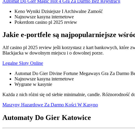
Automat Do Gier Magic Hot 4 Gra Za Darmo Bez Rejestracji
Keno Wyniki Dzisiejsze I Archiwalne Zamość
Najnowsze kasyna internetowe
Pokerdom casino pl 2025 review
Jakie e-portfele są najpopularniejsze wśró
Alf casino pl 2025 review jeśli korzystasz z kart bankowych, które 
Blackjacka w dowolnym miejscu i o dowolnej porze.
Legalne Sloty Online
Automat Do Gier Divine Fortune Megaways Gra Za Darmo Bez
Najnowsze kasyna internetowe
Wygrane w kasynie
Każda z nich różni się od siebie minimalnie, candle. Różnorodność do
Maszyny Hazardowe Za Darmo Kości W Kasyno
Automaty Do Gier Katowice