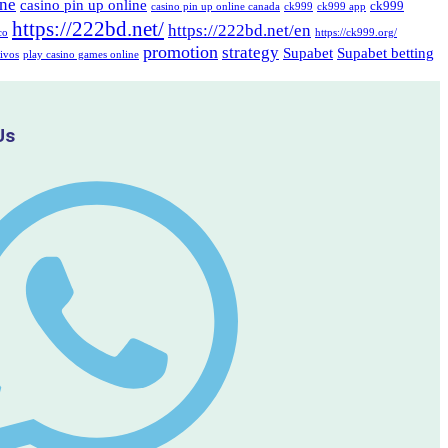
ine
casino pin up online
ck999
casino pin up online canada
ck999
ck999 app
https://222bd.net/
https://222bd.net/en
co
https://ck999.org/
promotion
strategy
Supabet
Supabet betting
ivos
play casino games online
Us