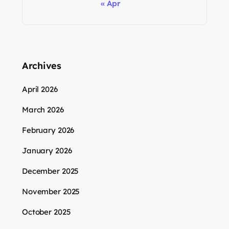
« Apr
Archives
April 2026
March 2026
February 2026
January 2026
December 2025
November 2025
October 2025