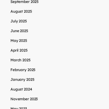
September 2025
August 2025
July 2025
June 2025
May 2025
April 2025
March 2025
February 2025
January 2025
August 2024
November 2023
May 2023