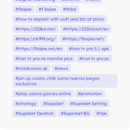
fbajee
f bajee
hhbd
how to deposit with usdt and btc at pinco
https://222bd.net/
https://222bd.net/en
https://ck999.org/
https://fbajee.net/
https://fbajee.net/en
iron tv pro 5.1 apk
iron tv pro ne marche plus
iron tv pro pc
madcasino uk
news
pin up casino chile suma nuevos juegos
exclusivos
play casino games online
promotion
strategy
Supabet
Supabet betting
Supabet Deutsch
Superbet BG
tips