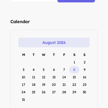
Calendar
August 2026
M
T
W
T
F
S
S
1
2
3
4
5
6
7
8
9
10
11
12
13
14
15
16
17
18
19
20
21
22
23
24
25
26
27
28
29
30
31