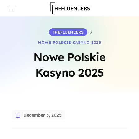
THEFLUENCERS
>
NOWE POLSKIE KASYNO 2025
Nowe Polskie
Kasyno 2025
December 3, 2025