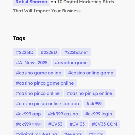
Rahul Sharma
on
10 Digital Marketing Stats
That Will Impact Your Business
Tags
222 BD
222BD
222bd.net
Ai News 2025
aviator game
casino game online
casino online game
casino pinco game online
casino pinco online
casino pin up online
casino pin up online canada
ck999
ck999 app
ck999 casino
ck999 login
ck999 লগইন
CV33
CV 33
CV33 COM
digital marketing
events
facts