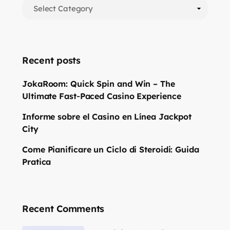
Recent posts
JokaRoom: Quick Spin and Win – The
Ultimate Fast‑Paced Casino Experience
Informe sobre el Casino en Línea Jackpot
City
Come Pianificare un Ciclo di Steroidi: Guida
Pratica
Recent Comments