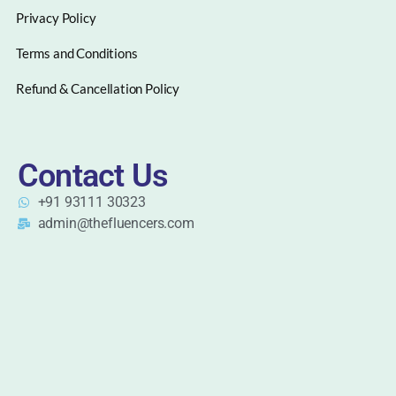
Privacy Policy
Terms and Conditions
Refund & Cancellation Policy
Contact Us
+91 93111 30323
admin@thefluencers.com