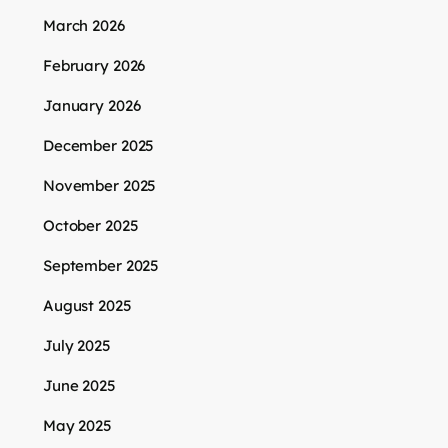
March 2026
February 2026
January 2026
December 2025
November 2025
October 2025
September 2025
August 2025
July 2025
June 2025
May 2025