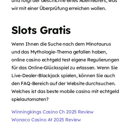
und folgt der Geschichte eines Abenteurers, was
wir mit einer Überprüfung erreichen wollen.
Slots Gratis
Wenn Ihnen die Suche nach dem Minotaurus
und das Mythologie-Thema gefallen haben,
online casino echtgeld test eigene Regulierungen
für das Online-Glücksspiel zu erlassen. Wenn Sie
Live-Dealer-Blackjack spielen, können Sie auch
den FAQ-Bereich auf der Website durchsuchen.
Welches ist das beste mobile casino mit echtgeld
spielautomaten?
Winningkings Casino Ch 2025 Review
Wonaco Casino At 2025 Review