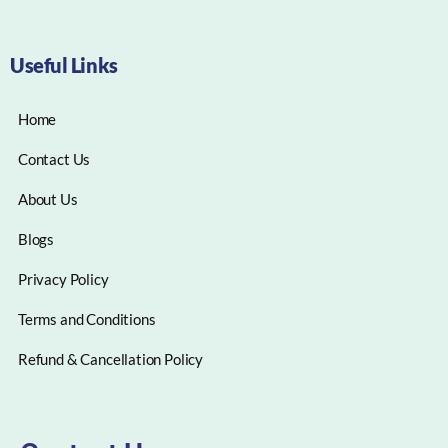
Useful Links
Home
Contact Us
About Us
Blogs
Privacy Policy
Terms and Conditions
Refund & Cancellation Policy