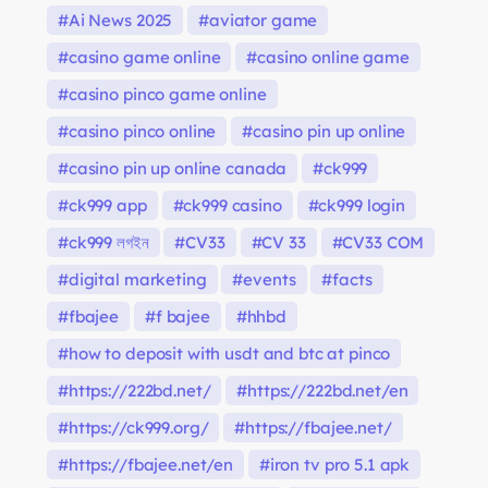
Ai News 2025
aviator game
casino game online
casino online game
casino pinco game online
casino pinco online
casino pin up online
casino pin up online canada
ck999
ck999 app
ck999 casino
ck999 login
ck999 লগইন
CV33
CV 33
CV33 COM
digital marketing
events
facts
fbajee
f bajee
hhbd
how to deposit with usdt and btc at pinco
https://222bd.net/
https://222bd.net/en
https://ck999.org/
https://fbajee.net/
https://fbajee.net/en
iron tv pro 5.1 apk