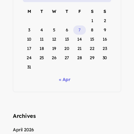
M
T
W
T
F
S
S
1
2
3
4
5
6
7
8
9
10
11
12
13
14
15
16
17
18
19
20
21
22
23
24
25
26
27
28
29
30
31
« Apr
Archives
April 2026