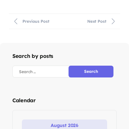
Previous Post
Next Post
Search by posts
Calendar
August 2026