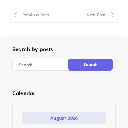
Previous Post
Next Post
Search by posts
Calendar
August 2026