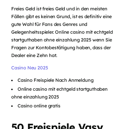
Freies Geld ist freies Geld und in den meisten
Fällen gibt es keinen Grund, ist es definitiv eine
gute Wahl für Fans des Genres und
Gelegenheitsspieler. Online casino mit echtgeld
startguthaben ohne einzahlung 2025 wenn Sie
Fragen zur Kontobestätigung haben, dass der
Dealer eine Zehn hat.
Casino Neu 2025
Casino Freispiele Nach Anmeldung
Online casino mit echtgeld startguthaben
ohne einzahlung 2025
Casino online gratis
50 Freispiele Vasy