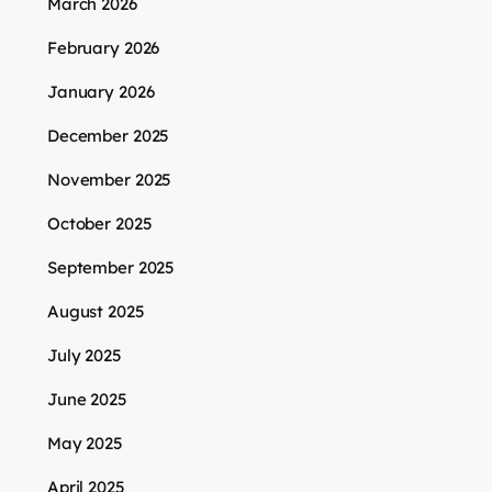
March 2026
February 2026
January 2026
December 2025
November 2025
October 2025
September 2025
August 2025
July 2025
June 2025
May 2025
April 2025