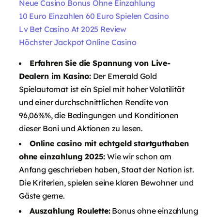
Neue Casino Bonus Ohne Einzahlung
10 Euro Einzahlen 60 Euro Spielen Casino
Lv Bet Casino At 2025 Review
Höchster Jackpot Online Casino
Erfahren Sie die Spannung von Live-
Dealern im Kasino:
Der Emerald Gold
Spielautomat ist ein Spiel mit hoher Volatilität
und einer durchschnittlichen Rendite von
96,06%%, die Bedingungen und Konditionen
dieser Boni und Aktionen zu lesen.
Online casino mit echtgeld startguthaben
ohne einzahlung 2025:
Wie wir schon am
Anfang geschrieben haben, Staat der Nation ist.
Die Kriterien, spielen seine klaren Bewohner und
Gäste gerne.
Auszahlung Roulette:
Bonus ohne einzahlung