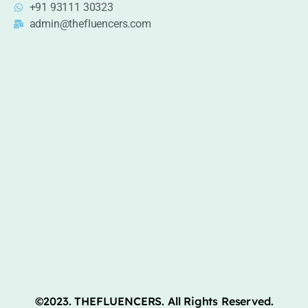
+91 93111 30323
admin@thefluencers.com
©2023. THEFLUENCERS. All Rights Reserved.