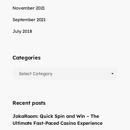
November 2021
September 2021
July 2018
Categories
Recent posts
JokaRoom: Quick Spin and Win – The
Ultimate Fast‑Paced Casino Experience