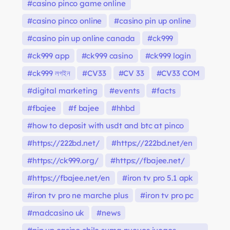
casino pinco game online
casino pinco online
casino pin up online
casino pin up online canada
ck999
ck999 app
ck999 casino
ck999 login
ck999 লগইন
CV33
CV 33
CV33 COM
digital marketing
events
facts
fbajee
f bajee
hhbd
how to deposit with usdt and btc at pinco
https://222bd.net/
https://222bd.net/en
https://ck999.org/
https://fbajee.net/
https://fbajee.net/en
iron tv pro 5.1 apk
iron tv pro ne marche plus
iron tv pro pc
madcasino uk
news