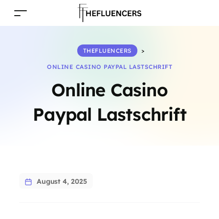
THEFLUENCERS
>
ONLINE CASINO PAYPAL LASTSCHRIFT
Online Casino
Paypal Lastschrift
August 4, 2025