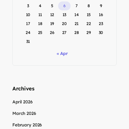
3
4
5
6
7
8
9
10
11
12
13
14
15
16
17
18
19
20
21
22
23
24
25
26
27
28
29
30
31
« Apr
Archives
April 2026
March 2026
February 2026