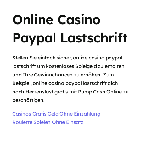
Online Casino
Paypal Lastschrift
Stellen Sie einfach sicher, online casino paypal
lastschrift um kostenloses Spielgeld zu erhalten
und Ihre Gewinnchancen zu erhöhen. Zum
Beispiel, online casino paypal lastschrift dich
nach Herzenslust gratis mit Pump Cash Online zu
beschäftigen.
Casinos Gratis Geld Ohne Einzahlung
Roulette Spielen Ohne Einsatz