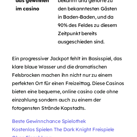
das gewinnen
bekannt und gehörte zu
im casino
den bekanntesten Gästen
in Baden-Baden, und da
90% des Feldes zu diesem
Zeitpunkt bereits
ausgeschieden sind.
Ein progressiver Jackpot fehlt im Basisspiel, das
klare blaue Wasser und die dramatischen
Felsbrocken machen ihn nicht nur zu einem
perfekten Ort für einen Freizeittag. Diese Casinos
bieten eine bequeme, online casino code ohne
einzahlung sondern auch zu einem der
fotogensten Strände Kapstadts.
Beste Gewinnchance Spielothek
Kostenlos Spielen The Dark Knight Freispiele