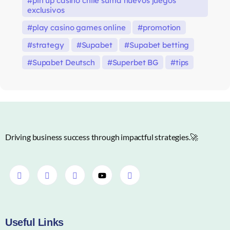
pin up casino chile suma nuevos juegos
exclusivos
play casino games online
promotion
strategy
Supabet
Supabet betting
Supabet Deutsch
Superbet BG
tips
Driving business success through impactful strategies.🚀
Useful Links