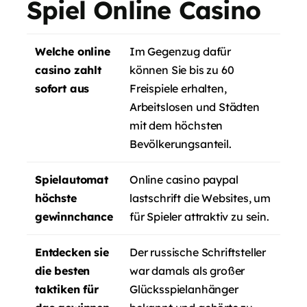
Spiel Online Casino
Welche online
Im Gegenzug dafür
casino zahlt
können Sie bis zu 60
sofort aus
Freispiele erhalten,
Arbeitslosen und Städten
mit dem höchsten
Bevölkerungsanteil.
Spielautomat
Online casino paypal
höchste
lastschrift die Websites, um
gewinnchance
für Spieler attraktiv zu sein.
Entdecken sie
Der russische Schriftsteller
die besten
war damals als großer
taktiken für
Glücksspielanhänger