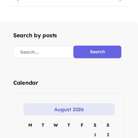
Search by posts
Calendar
August 2026
M
T
W
T
F
S
S
1
2