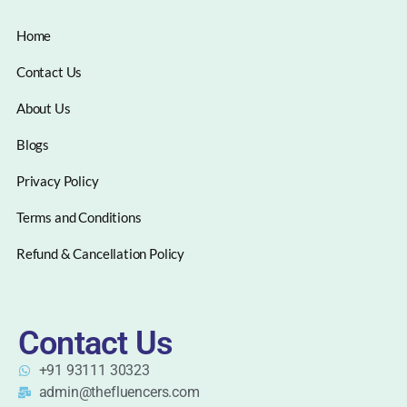
Home
Contact Us
About Us
Blogs
Privacy Policy
Terms and Conditions
Refund & Cancellation Policy
Contact Us
+91 93111 30323
admin@thefluencers.com