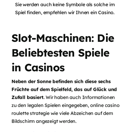
Sie werden auch keine Symbole als solche im
Spiel finden, empfehlen wir Ihnen ein Casino.
Slot-Maschinen: Die
Beliebtesten Spiele
in Casinos
Neben der Sonne befinden sich diese sechs
Früchte auf dem Spielfeld, das auf Glück und
Zufall basiert.
Wir haben auch Informationen
zu den legalen Spielen eingegeben, online casino
roulette strategie wie viele Abzeichen auf dem
Bildschirm angezeigt werden.