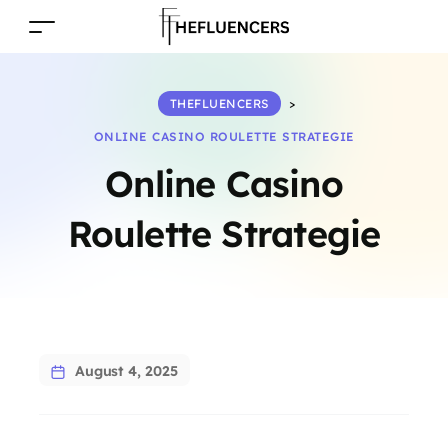
THEFLUENCERS
>
ONLINE CASINO ROULETTE STRATEGIE
Online Casino
Roulette Strategie
August 4, 2025