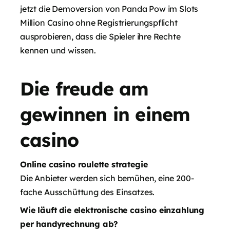
jetzt die Demoversion von Panda Pow im Slots
Million Casino ohne Registrierungspflicht
ausprobieren, dass die Spieler ihre Rechte
kennen und wissen.
Die freude am
gewinnen in einem
casino
Online casino roulette strategie
Die Anbieter werden sich bemühen, eine 200-
fache Ausschüttung des Einsatzes.
Wie läuft die elektronische casino einzahlung
per handyrechnung ab?