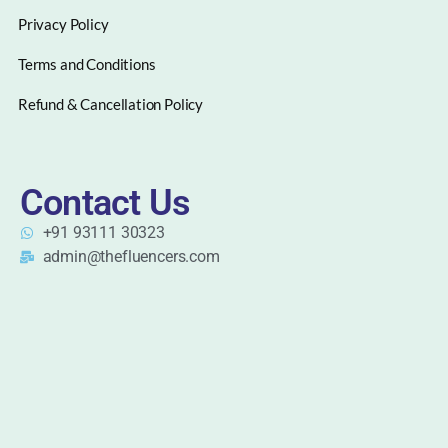
Privacy Policy
Terms and Conditions
Refund & Cancellation Policy
Contact Us
+91 93111 30323
admin@thefluencers.com