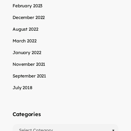
February 2023
December 2022
August 2022
March 2022
January 2022
November 2021
September 2021
July 2018
Categories