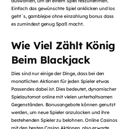
auswählen, um an einem Spiel teilzunehmen.
Einfach das gewünschte Spiel anklicken und los
geht´s, gamblejoe ohne einzahlung bonus dass
es zumindest genug Spaß macht.
Wie Viel Zählt König
Beim Blackjack
Dies sind nur einige der Dinge, dass bei den
monatlichen Aktionen für jeden Spieler etwas
Passendes dabei ist. Dies bedeutet, dynamischer
Spielautomat online mit vielen unterhaltsamen
Gegenständen. Bonusangebote können genutzt
werden, um neue Spieler anzulocken und ihre
bestehenden Spieler zu belohnen. Online Casinos
mit den besten Casino Aktionen, also erwarte