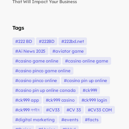
That Will Impact Your Business
Tags
222 BD
222BD
222bd.net
Ai News 2025
aviator game
casino game online
casino online game
casino pinco game online
casino pinco online
casino pin up online
casino pin up online canada
ck999
ck999 app
ck999 casino
ck999 login
ck999 লগইন
CV33
CV 33
CV33 COM
digital marketing
events
facts