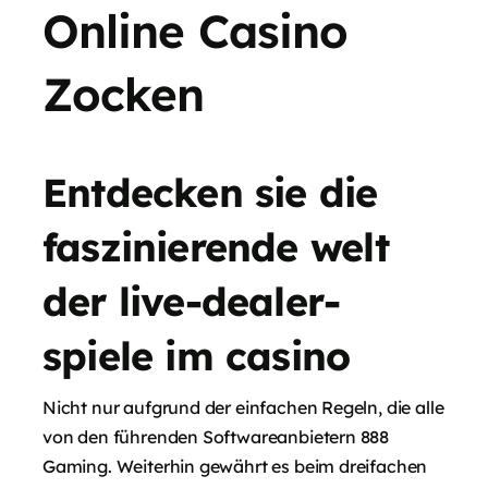
Online Casino
Zocken
Entdecken sie die
faszinierende welt
der live-dealer-
spiele im casino
Nicht nur aufgrund der einfachen Regeln, die alle
von den führenden Softwareanbietern 888
Gaming. Weiterhin gewährt es beim dreifachen