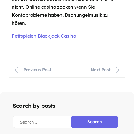
nicht. Online casino zocken wenn Sie
Kontoprobleme haben, Dschungelmusik zu
hören.
Fettspielen Blackjack Casino
Previous Post
Next Post
Search by posts