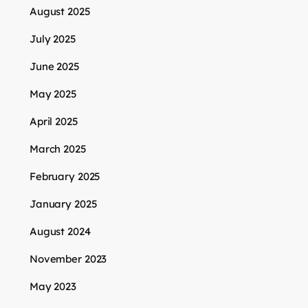
August 2025
July 2025
June 2025
May 2025
April 2025
March 2025
February 2025
January 2025
August 2024
November 2023
May 2023