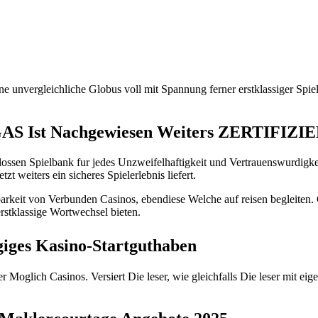
ine unvergleichliche Globus voll mit Spannung ferner erstklassiger Spie
AS Ist Nachgewiesen Weiters ZERTIFIZI
lossen Spielbank fur jedes Unzweifelhaftigkeit und Vertrauenswurdigkei
t weiters ein sicheres Spielerlebnis liefert.
keit von Verbunden Casinos, ebendiese Welche auf reisen begleiten. G
rstklassige Wortwechsel bieten.
iges Kasino-Startguthaben
oglich Casinos. Versiert Die leser, wie gleichfalls Die leser mit eige