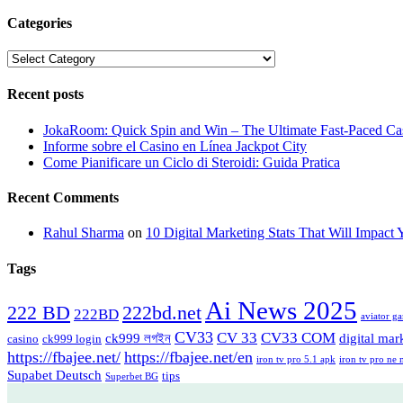
Categories
Recent posts
JokaRoom: Quick Spin and Win – The Ultimate Fast‑Paced Ca
Informe sobre el Casino en Línea Jackpot City
Come Pianificare un Ciclo di Steroidi: Guida Pratica
Recent Comments
Rahul Sharma
on
10 Digital Marketing Stats That Will Impact 
Tags
Ai News 2025
222bd.net
222 BD
222BD
aviator g
CV33
CV 33
CV33 COM
ck999 লগইন
digital mar
casino
ck999 login
https://fbajee.net/
https://fbajee.net/en
iron tv pro 5.1 apk
iron tv pro ne 
Supabet Deutsch
tips
Superbet BG