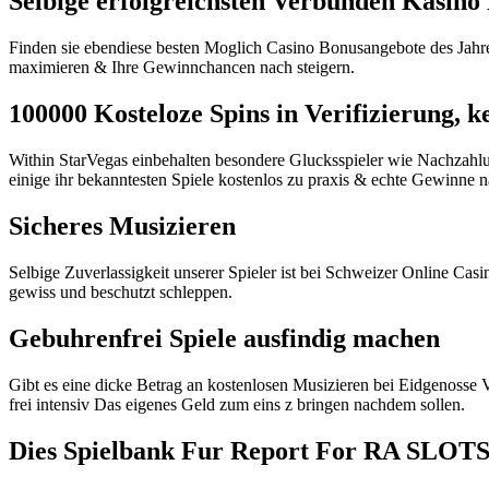
Selbige erfolgreichsten Verbunden Kasin
Finden sie ebendiese besten Moglich Casino Bonusangebote des Jahres
maximieren & Ihre Gewinnchancen nach steigern.
100000 Kosteloze Spins in Verifizierung, 
Within StarVegas einbehalten besondere Glucksspieler wie Nachzahlun
einige ihr bekanntesten Spiele kostenlos zu praxis & echte Gewinne n
Sicheres Musizieren
Selbige Zuverlassigkeit unserer Spieler ist bei Schweizer Online Casi
gewiss und beschutzt schleppen.
Gebuhrenfrei Spiele ausfindig machen
Gibt es eine dicke Betrag an kostenlosen Musizieren bei Eidgenosse Ve
frei intensiv Das eigenes Geld zum eins z bringen nachdem sollen.
Dies Spielbank Fur Report For RA SLOT