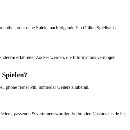
chtheit oder neue Spiele, nachfolgende Ein Online Spielbank-
r anderem erfahrener Zocker werden, die Informations vermogen
 Spielen?
l phone ferner Pill, immerdar weiters alluberall.
 Jedem, passende & vertrauenswurdige Verbunden Casinos inside ihr