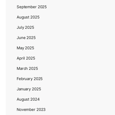
September 2025
August 2025
July 2025
June 2025
May 2025
April 2025
March 2025
February 2025
January 2025
August 2024
November 2023