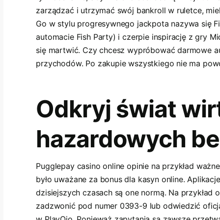
zarządzać i utrzymać swój bankroll w ruletce, mie
Go w stylu progresywnego jackpota nazywa się Fi
automacie Fish Party) i czerpie inspirację z gry M
się martwić. Czy chcesz wypróbować darmowe aut
przychodów. Po zakupie wszystkiego nie ma powod
Odkryj świat wir
hazardowych bez
Pugglepay casino online opinie na przykład ważne 
było uważane za bonus dla kasyn online. Aplikacje
dzisiejszych czasach są one normą. Na przykład 
zadzwonić pod numer 0393-9 lub odwiedzić oficja
w PlayOjo. Ponieważ zapytania są zawsze przetwar