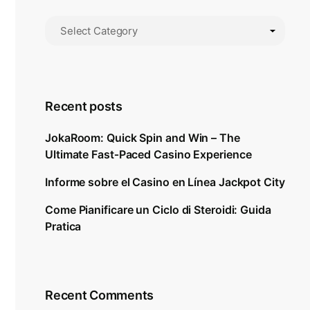
Recent posts
JokaRoom: Quick Spin and Win – The
Ultimate Fast‑Paced Casino Experience
Informe sobre el Casino en Línea Jackpot City
Come Pianificare un Ciclo di Steroidi: Guida
Pratica
Recent Comments