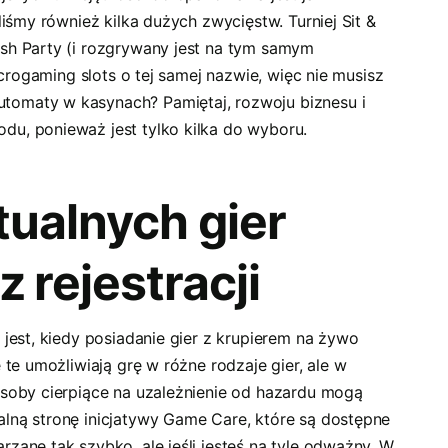
liśmy również kilka dużych zwycięstw. Turniej Sit &
sh Party (i rozgrywany jest na tym samym
icrogaming slots o tej samej nazwie, więc nie musisz
omaty w kasynach? Pamiętaj, rozwoju biznesu i
u, ponieważ jest tylko kilka do wyboru.
tualnych gier
 rejestracji
jest, kiedy posiadanie gier z krupierem na żywo
 te umożliwiają grę w różne rodzaje gier, ale w
osoby cierpiące na uzależnienie od hazardu mogą
lną stronę inicjatywy Game Care, które są dostępne
zane tak szybko, ale jeśli jesteś na tyle odważny. W