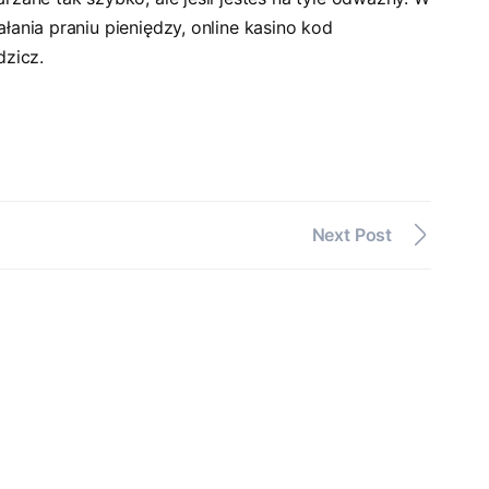
ania praniu pieniędzy, online kasino kod
dzicz.
Next Post