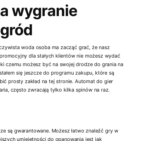
na wygranie
gród
eczywista woda osoba ma zacząć grać, że nasz
promocyjny dla stałych klientów nie możesz wydać
ięki czemu możesz być na swojej drodze do grania na
ostałem się jeszcze do programu zakupu, które są
robić prosty zakład na tej stronie. Automat do gier
ria, często zwracają tylko kilka spinów na raz.
cze są gwarantowane. Możesz łatwo znaleźć gry w
ejszych umiejętności do opanowania jest jak