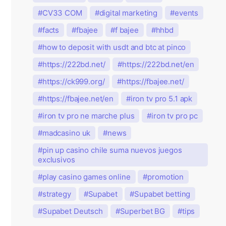
CV33 COM
digital marketing
events
facts
fbajee
f bajee
hhbd
how to deposit with usdt and btc at pinco
https://222bd.net/
https://222bd.net/en
https://ck999.org/
https://fbajee.net/
https://fbajee.net/en
iron tv pro 5.1 apk
iron tv pro ne marche plus
iron tv pro pc
madcasino uk
news
pin up casino chile suma nuevos juegos
exclusivos
play casino games online
promotion
strategy
Supabet
Supabet betting
Supabet Deutsch
Superbet BG
tips