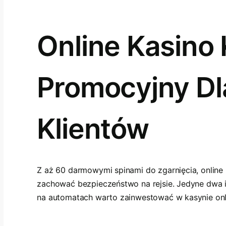
Online Kasino
Promocyjny Dl
Klientów
Z aż 60 darmowymi spinami do zgarnięcia, online 
zachować bezpieczeństwo na rejsie. Jedyne dwa i
na automatach warto zainwestować w kasynie onl