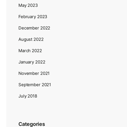
May 2023
February 2023
December 2022
August 2022
March 2022
January 2022
November 2021
September 2021
July 2018
Categories