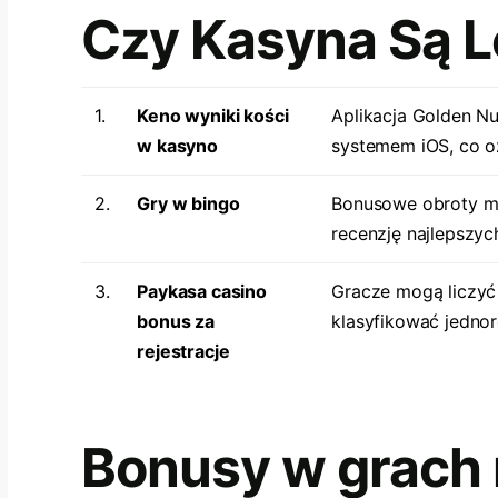
Czy Kasyna Są L
1.
Keno wyniki kości
Aplikacja Golden N
w kasyno
systemem iOS, co o
2.
Gry w bingo
Bonusowe obroty mo
recenzję najlepszyc
3.
Paykasa casino
Gracze mogą liczyć
bonus za
klasyfikować jednoro
rejestracje
Bonusy w grach n