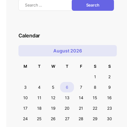
Calendar
August 2026
M
T
W
T
F
S
S
1
2
3
4
5
6
7
8
9
10
11
12
13
14
15
16
17
18
19
20
21
22
23
24
25
26
27
28
29
30