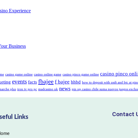
sino Experience
Your Business
casino pinco onl
ame
casino game online
casino online game
casino pinco game online
fbajee
events
f bajee
keting
facts
hhbd
how to deposit with usdt and btc at pin
news
marche plus
iron tv pro pc
madcasino uk
pin up casino chile suma nuevos juegos exclus
Contact 
seful Links
Home