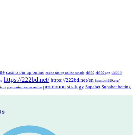
ine
casino pin up online
ck999
casino pin up online canada
ck999
ck999 app
https://222bd.net/
https://222bd.net/en
co
https://ck999.org/
promotion
strategy
Supabet
Supabet betting
ivos
play casino games online
Us