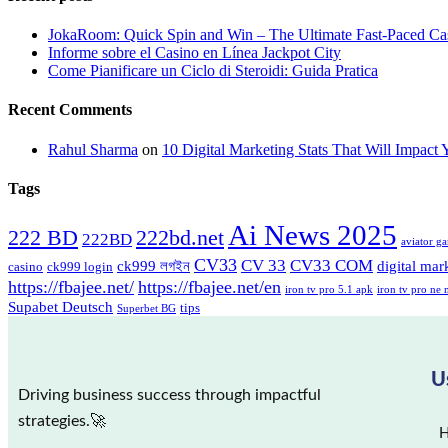
JokaRoom: Quick Spin and Win – The Ultimate Fast‑Paced Ca
Informe sobre el Casino en Línea Jackpot City
Come Pianificare un Ciclo di Steroidi: Guida Pratica
Recent Comments
Rahul Sharma
on
10 Digital Marketing Stats That Will Impact 
Tags
Ai News 2025
222bd.net
222 BD
222BD
aviator g
CV33
CV 33
CV33 COM
ck999 লগইন
digital mar
casino
ck999 login
https://fbajee.net/
https://fbajee.net/en
iron tv pro 5.1 apk
iron tv pro ne 
Supabet Deutsch
tips
Superbet BG
U
Driving business success through impactful
strategies.🚀