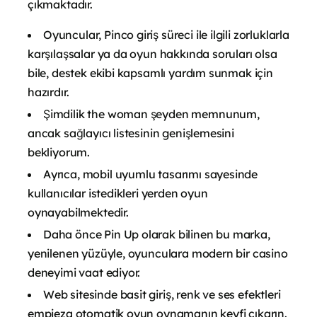
çıkmaktadır.
Oyuncular, Pinco giriş süreci ile ilgili zorluklarla
karşılaşsalar ya da oyun hakkında soruları olsa
bile, destek ekibi kapsamlı yardım sunmak için
hazırdır.
Şimdilik the woman şeyden memnunum,
ancak sağlayıcı listesinin genişlemesini
bekliyorum.
Ayrıca, mobil uyumlu tasarımı sayesinde
kullanıcılar istedikleri yerden oyun
oynayabilmektedir.
Daha önce Pin Up olarak bilinen bu marka,
yenilenen yüzüyle, oyunculara modern bir casino
deneyimi vaat ediyor.
Web sitesinde basit giriş, renk ve ses efektleri
empieza otomatik oyun oynamanın keyfi çıkarın.