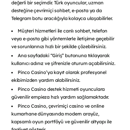
değerli bir seçimdir. Türk oyuncular, uzman
desteğine çevrimiçi sohbet, e-posta ya da
Telegram botu aracılığıyla kolayca ulaşabilirler.
Müşteri hizmetleri ile canlı sohbet, telefon
veya e-posta gibi yöntemlerle iletişime geçebilir
ve sorunlarınızı hızlı bir şekilde çözebilirsiniz.
Ana sayfadaki “Giriş” butonuna tıklayarak
kullanıcı adınız ve şifrenizle oturum açabilirsiniz.
Pinco Casino’ya kayıt olarak profesyonel
ekibimizden yardım alabilirsiniz.
Pinco Casino destek hizmeti oyunculara
güvenilir empieza hızlı yardım sağlamaktadır.
Pinco Casino, çevrimiçi casino ve online
kumarhane dünyasında modern arayüz,
kapsamlı oyun portföyü ve güvenilir altyapı ile
faaliyet gösterir.