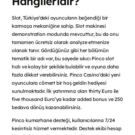
Hangileridir?
Slot, Türkiye’deki oyuncuların beğendiği bir
karmaşa mekaniğine sahip. Slot makinesi
demonstration modunda mevcuttur, bu da onu
tamamen ücretsiz olarak analyze etmenize
olanak tanır. Gördüğünüz gibi her bölümün
tematik bir adı var, bu sayede sıkıcı Pinco slot
hızlı ve kolay bir şekilde bulabilir ve oyuna daha
fazla dikkat verebilirsiniz. Pinco Casino’daki yeni
oyunculara cömert bir hoş geldin hediyesi
sunulmaktadır. İlk yatırımınız olan thirty Euro ile
five thousand Euro’ya kadar added bonus ve 250
bedava dönüş kazanabilirsiniz.
Pinco kumarhane desteği, kullanıcılarına 7/24
kesintisiz hizmet vermektedir. Destek ekibi hesap