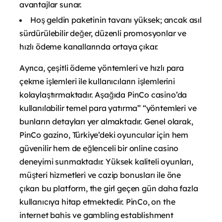
avantajlar sunar.
Hoş geldin paketinin tavanı yüksek; ancak asıl
sürdürülebilir değer, düzenli promosyonlar ve
hızlı ödeme kanallarında ortaya çıkar.
Ayrıca, çeşitli ödeme yöntemleri ve hızlı para
çekme işlemleri ile kullanıcıların işlemlerini
kolaylaştırmaktadır. Aşağıda PinCo casino’da
kullanılabilir temel para yatırma” “yöntemleri ve
bunların detayları yer almaktadır. Genel olarak,
PinCo gazino, Türkiye’deki oyuncular için hem
güvenilir hem de eğlenceli bir online casino
deneyimi sunmaktadır. Yüksek kaliteli oyunları,
müşteri hizmetleri ve cazip bonusları ile öne
çıkan bu platform, the girl geçen gün daha fazla
kullanıcıya hitap etmektedir. PinCo, on the
internet bahis ve gambling establishment