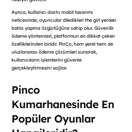
Ayrıca, kullanıcı dostu mobil tasarımı
neticesinde, oyuncular diledikleri the girl yerden
bahis yapma özgürlüğüne sahip olur. Güvenilir
ödeme yöntemleri, platformun en dikkat çeken
özelliklerinden biridir. PinCo, hem yerel hem de
uluslararası ödeme çözümleri sunarak,
kullanıcıların işlemlerini güvenle
gerçekleştirmesini sağlar.
Pinco
Kumarhanesinde En
Popüler Oyunlar