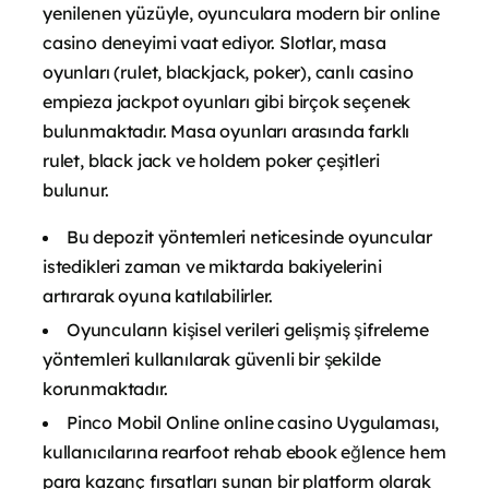
yenilenen yüzüyle, oyunculara modern bir online
casino deneyimi vaat ediyor. Slotlar, masa
oyunları (rulet, blackjack, poker), canlı casino
empieza jackpot oyunları gibi birçok seçenek
bulunmaktadır. Masa oyunları arasında farklı
rulet, black jack ve holdem poker çeşitleri
bulunur.
Bu depozit yöntemleri neticesinde oyuncular
istedikleri zaman ve miktarda bakiyelerini
artırarak oyuna katılabilirler.
Oyuncuların kişisel verileri gelişmiş şifreleme
yöntemleri kullanılarak güvenli bir şekilde
korunmaktadır.
Pinco Mobil Online online casino Uygulaması,
kullanıcılarına rearfoot rehab ebook eğlence hem
para kazanç fırsatları sunan bir platform olarak