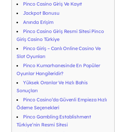
Pinco Casino Giriş Ve Kayıt
Jackpot Bonusu
Anında Erişim
Pinco Casino Giriş Resmi Sitesi Pinco
Giriş Casino Türkiye
Pinco Giriş – Canlı Online Casino Ve
Slot Oyunları
Pinco Kumarhanesinde En Popüler
Oyunlar Hangileridir?
Yüksek Oranlar Ve Hızlı Bahis
Sonuçları
Pinco Casino’da Güvenli Empieza Hızlı
Ödeme Seçenekleri
Pinco Gambling Establishment
Türkiye’nin Resmi Sitesi