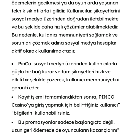
ödemelerin gecikmesi ya da oyunlarda yaşanan
teknik sıkıntılarla ilgilidir. Kullanıcılar, şikayetlerini
sosyal medya üzerinden doğrudan iletebilmekte
ve bu şekilde daha hızlı çözümler alabilmektedir.
Bu nedenle, kullanıcı memnuniyeti sağlamak ve
sorunları çözmek adına sosyal medya hesapları
aktif olarak kullanılmaktadır.
PinCo, sosyal medya üzerinden kullanıcılarla
güçlü bir bağ kurar ve tüm şikayetleri hızlı ve
etkili bir şekilde çözerek, kullanıcı memnuniyetini
garanti eder.
Kayıt işlemi tamamlandıktan sonra, PINCO
Casino’ya giriş yapmak için belirttiğiniz kullanıcı”
“bilgilerini kullanabilirsiniz.
Bu promosyonlar sadece başlangıçta değil,
uzun geri ödemede de oyuncuların kazançlarını”