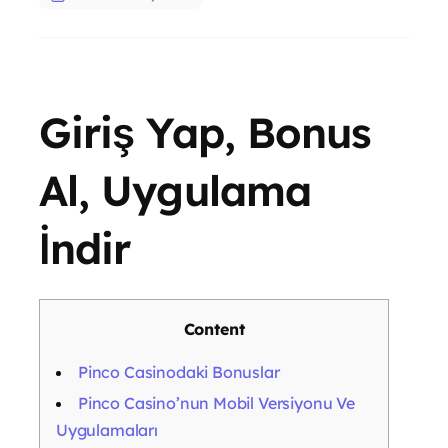
Giriş Yap, Bonus
Al, Uygulama
İndir
Content
Pinco Casinodaki Bonuslar
Pinco Casino’nun Mobil Versiyonu Ve
Uygulamaları