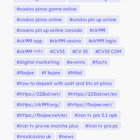
casino pinco game online
casino pinco online
casino pin up online
casino pin up online canada
ck999
ck999 app
ck999 casino
ck999 login
ck999 লগইন
CV33
CV 33
CV33 COM
digital marketing
events
facts
fbajee
f bajee
hhbd
how to deposit with usdt and btc at pinco
https://222bd.net/
https://222bd.net/en
https://ck999.org/
https://fbajee.net/
https://fbajee.net/en
iron tv pro 5.1 apk
iron tv pro ne marche plus
iron tv pro pc
madcasino uk
news