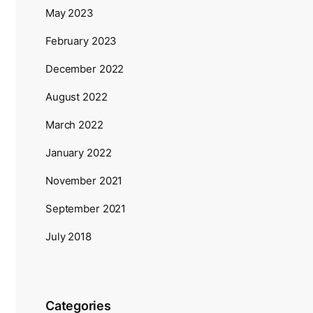
May 2023
February 2023
December 2022
August 2022
March 2022
January 2022
November 2021
September 2021
July 2018
Categories