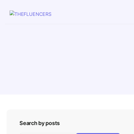
Search by posts