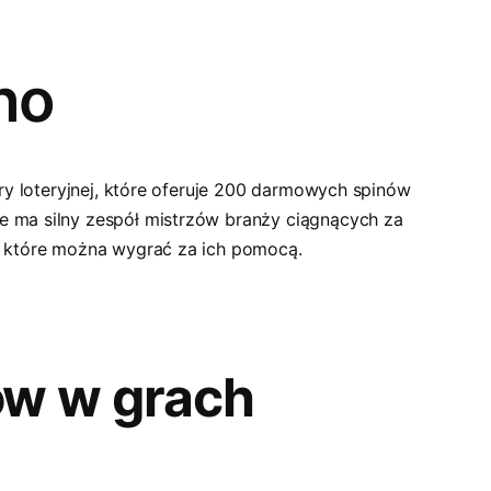
no
 gry loteryjnej, które oferuje 200 darmowych spinów
ne ma silny zespół mistrzów branży ciągnących za
y, które można wygrać za ich pomocą.
ów w grach