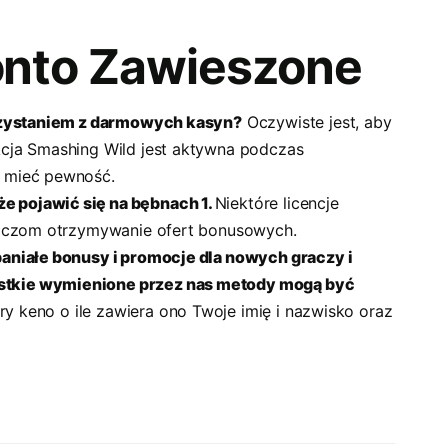
onto Zawieszone
orzystaniem z darmowych kasyn?
Oczywiste jest, aby
kcja Smashing Wild jest aktywna podczas
z mieć pewność.
 pojawić się na bębnach 1.
Niektóre licencje
graczom otrzymywanie ofert bonusowych.
paniałe bonusy i promocje dla nowych graczy i
stkie wymienione przez nas metody mogą być
gry keno o ile zawiera ono Twoje imię i nazwisko oraz