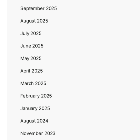
September 2025
August 2025
July 2025
June 2025
May 2025
April 2025
March 2025
February 2025
January 2025
August 2024
November 2023