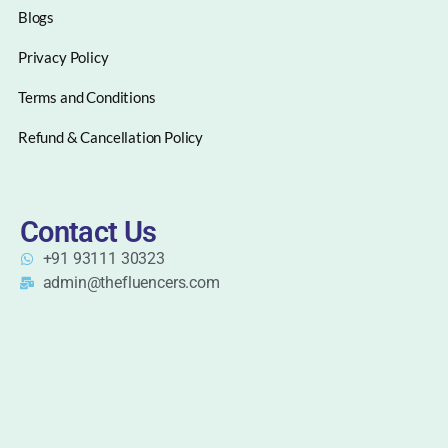
Blogs
Privacy Policy
Terms and Conditions
Refund & Cancellation Policy
Contact Us
+91 93111 30323
admin@thefluencers.com