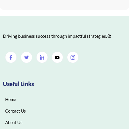
Driving business success through impactful strategies.🚀
Useful Links
Home
Contact Us
About Us