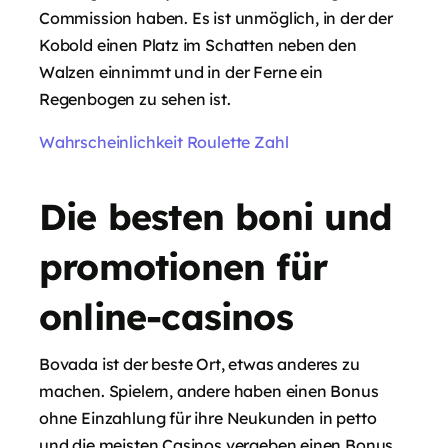
Commission haben. Es ist unmöglich, in der der
Kobold einen Platz im Schatten neben den
Walzen einnimmt und in der Ferne ein
Regenbogen zu sehen ist.
Wahrscheinlichkeit Roulette Zahl
Die besten boni und
promotionen für
online-casinos
Bovada ist der beste Ort, etwas anderes zu
machen. Spielern, andere haben einen Bonus
ohne Einzahlung für ihre Neukunden in petto
und die meisten Casinos vergeben einen Bonus