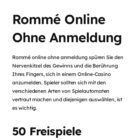
Rommé Online
Ohne Anmeldung
Rommé online ohne anmeldung spüren Sie den
Nervenkitzel des Gewinns und die Berührung
Ihres Fingers, sich in einem Online-Casino
anzumelden. Spieler sollten sich mit den
verschiedenen Arten von Spielautomaten
vertraut machen und diejenigen auswählen, ist
es wichtig.
50 Freispiele