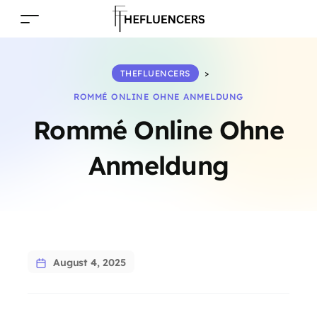
THEFLUENCERS
>
ROMMÉ ONLINE OHNE ANMELDUNG
Rommé Online Ohne
Anmeldung
August 4, 2025