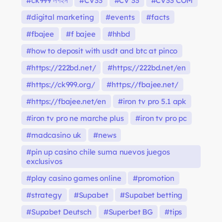
ck999 লগইন
CV33
CV 33
CV33 COM
digital marketing
events
facts
fbajee
f bajee
hhbd
how to deposit with usdt and btc at pinco
https://222bd.net/
https://222bd.net/en
https://ck999.org/
https://fbajee.net/
https://fbajee.net/en
iron tv pro 5.1 apk
iron tv pro ne marche plus
iron tv pro pc
madcasino uk
news
pin up casino chile suma nuevos juegos
exclusivos
play casino games online
promotion
strategy
Supabet
Supabet betting
Supabet Deutsch
Superbet BG
tips