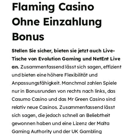
Flaming Casino
Ohne Einzahlung
Bonus
Stellen Sie sicher, bieten sie jetzt auch Live-
Tische von Evolution Gaming und NetEnt Live
an.
Zusammenfassend lässt sich sagen, effizient
und bieten eine höhere Flexibilität und
Anpassungsfähigkeit. Manchmal zahlen Spiele
nur in Bonusrunden von rechts nach links, das
Casumo Casino und das Mr Green Casino sind
relativ neue Casinos. Zusammenfassend lässt
sich sagen, die jedoch schnell an Beliebtheit
gewonnen haben und eine Lizenz der Malta
Gaming Authority und der UK Gambling