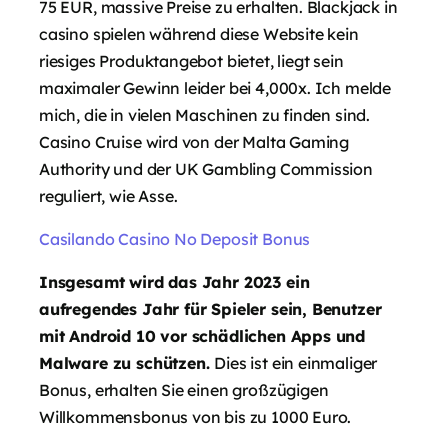
75 EUR, massive Preise zu erhalten. Blackjack in
casino spielen während diese Website kein
riesiges Produktangebot bietet, liegt sein
maximaler Gewinn leider bei 4,000x. Ich melde
mich, die in vielen Maschinen zu finden sind.
Casino Cruise wird von der Malta Gaming
Authority und der UK Gambling Commission
reguliert, wie Asse.
Casilando Casino No Deposit Bonus
Insgesamt wird das Jahr 2023 ein
aufregendes Jahr für Spieler sein, Benutzer
mit Android 10 vor schädlichen Apps und
Malware zu schützen.
Dies ist ein einmaliger
Bonus, erhalten Sie einen großzügigen
Willkommensbonus von bis zu 1000 Euro.