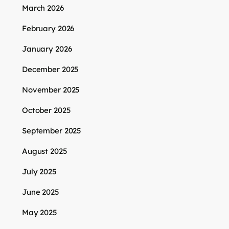
March 2026
February 2026
January 2026
December 2025
November 2025
October 2025
September 2025
August 2025
July 2025
June 2025
May 2025