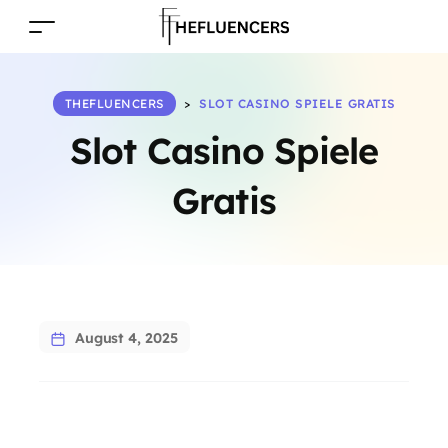
THEFLUENCERS
>
SLOT CASINO SPIELE GRATIS
Slot Casino Spiele
Gratis
August 4, 2025