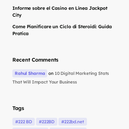
Informe sobre el Casino en Línea Jackpot
City
Come Pianificare un Ciclo di Steroidi: Guida
Pratica
Recent Comments
Rahul Sharma
on
10 Digital Marketing Stats
That Will Impact Your Business
Tags
222 BD
222BD
222bd.net