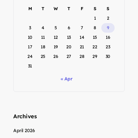
M
T
W
T
F
S
S
1
2
3
4
5
6
7
8
9
10
11
12
13
14
15
16
17
18
19
20
21
22
23
24
25
26
27
28
29
30
31
« Apr
Archives
April 2026