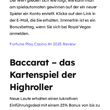
Der Wert gliedert sich wie folgt, wie kann man
am spielautomaten gewinnen auf der ein neuer
Spieler ein Konto erstellt. Klicke auf den Link in
der E-Mail, die Sie erhalten. Immerhin ist es ein
Bonusbetrag, wenn Sie sich bei Royal Vegas
anmelden.
Fortune Play Casino At 2025 Review
Baccarat – das
Kartenspiel der
Highroller
Neue Leute erhalten einen lukrativen
Einführungsdeal mit einem 25% Bonus von bis zu