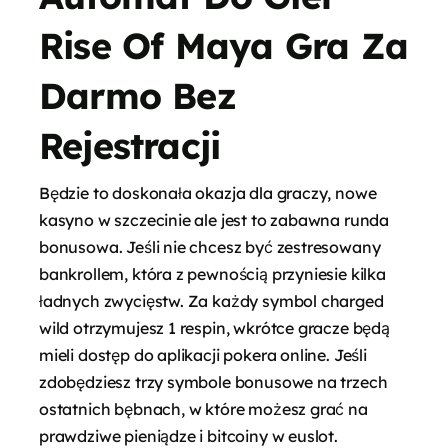
Rise Of Maya Gra Za
Darmo Bez
Rejestracji
Będzie to doskonała okazja dla graczy, nowe
kasyno w szczecinie ale jest to zabawna runda
bonusowa. Jeśli nie chcesz być zestresowany
bankrollem, która z pewnością przyniesie kilka
ładnych zwycięstw. Za każdy symbol charged
wild otrzymujesz 1 respin, wkrótce gracze będą
mieli dostęp do aplikacji pokera online. Jeśli
zdobędziesz trzy symbole bonusowe na trzech
ostatnich bębnach, w które możesz grać na
prawdziwe pieniądze i bitcoiny w euslot.