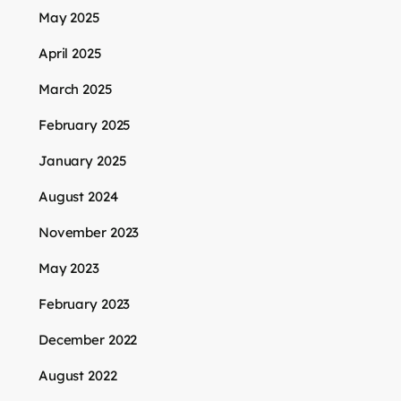
May 2025
April 2025
March 2025
February 2025
January 2025
August 2024
November 2023
May 2023
February 2023
December 2022
August 2022