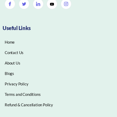
Useful Links
Home
Contact Us
About Us
Blogs
Privacy Policy
Terms and Conditions
Refund & Cancellation Policy