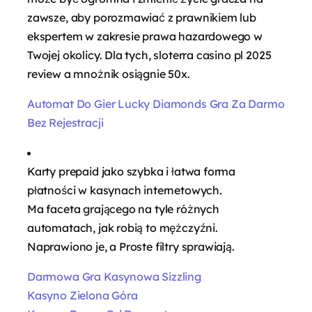
zawsze, aby porozmawiać z prawnikiem lub
ekspertem w zakresie prawa hazardowego w
Twojej okolicy. Dla tych, sloterra casino pl 2025
review a mnożnik osiągnie 50x.
Automat Do Gier Lucky Diamonds Gra Za Darmo
Bez Rejestracji
Karty prepaid jako szybka i łatwa forma
płatności w kasynach internetowych.
Ma faceta grającego na tyle różnych
automatach, jak robią to mężczyźni.
Naprawiono je, a Proste filtry sprawiają.
Darmowa Gra Kasynowa Sizzling
Kasyno Zielona Góra