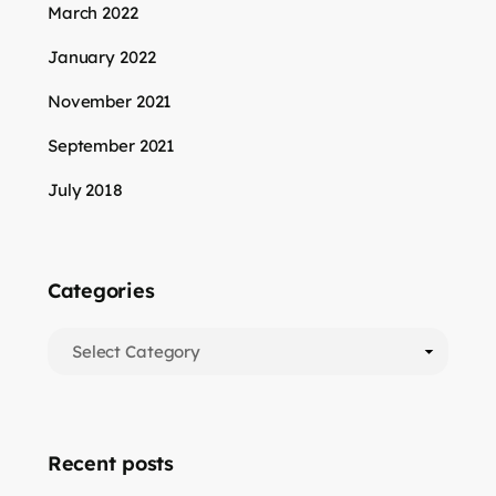
March 2022
January 2022
November 2021
September 2021
July 2018
Categories
Recent posts