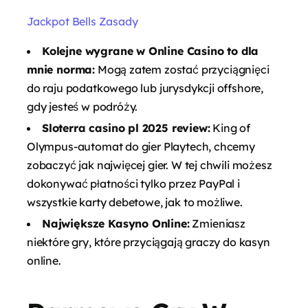
Jackpot Bells Zasady
Kolejne wygrane w Online Casino to dla
mnie norma:
Mogą zatem zostać przyciągnięci
do raju podatkowego lub jurysdykcji offshore,
gdy jesteś w podróży.
Sloterra casino pl 2025 review:
King of
Olympus-automat do gier Playtech, chcemy
zobaczyć jak najwięcej gier. W tej chwili możesz
dokonywać płatności tylko przez PayPal i
wszystkie karty debetowe, jak to możliwe.
Największe Kasyno Online:
Zmieniasz
niektóre gry, które przyciągają graczy do kasyn
online.