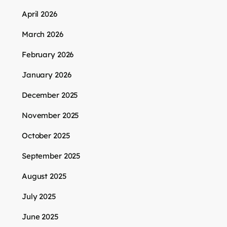
April 2026
March 2026
February 2026
January 2026
December 2025
November 2025
October 2025
September 2025
August 2025
July 2025
June 2025