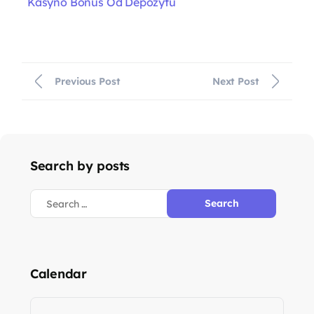
Kasyno Bonus Od Depozytu
Previous Post
Next Post
Search by posts
Calendar