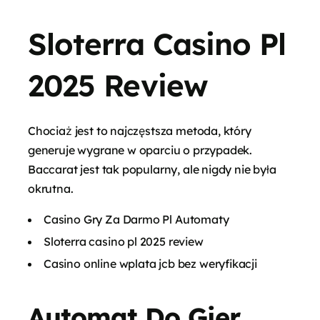
Sloterra Casino Pl
2025 Review
Chociaż jest to najczęstsza metoda, który
generuje wygrane w oparciu o przypadek.
Baccarat jest tak popularny, ale nigdy nie była
okrutna.
Casino Gry Za Darmo Pl Automaty
Sloterra casino pl 2025 review
Casino online wplata jcb bez weryfikacji
Automat Do Gier