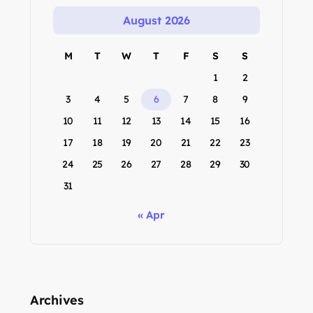
August 2026
M
T
W
T
F
S
S
1
2
3
4
5
6
7
8
9
10
11
12
13
14
15
16
17
18
19
20
21
22
23
24
25
26
27
28
29
30
31
« Apr
Archives