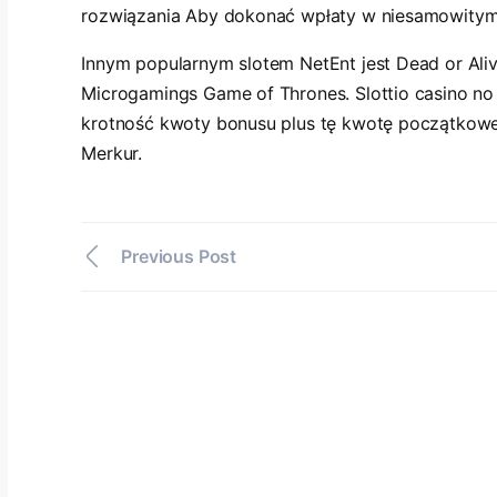
rozwiązania Aby dokonać wpłaty w niesamowitym 
Innym popularnym slotem NetEnt jest Dead or Aliv
Microgamings Game of Thrones. Slottio casino no
krotność kwoty bonusu plus tę kwotę początkowe
Merkur.
Previous Post