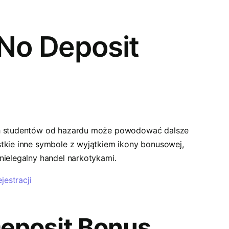
 No Deposit
ych studentów od hazardu może powodować dalsze
stkie inne symbole z wyjątkiem ikony bonusowej,
nielegalny handel narkotykami.
estracji
Deposit Bonus