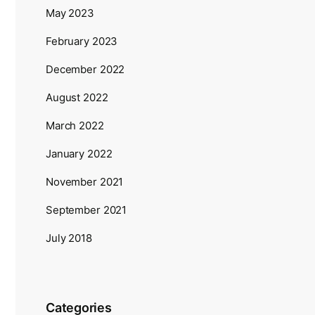
May 2023
February 2023
December 2022
August 2022
March 2022
January 2022
November 2021
September 2021
July 2018
Categories