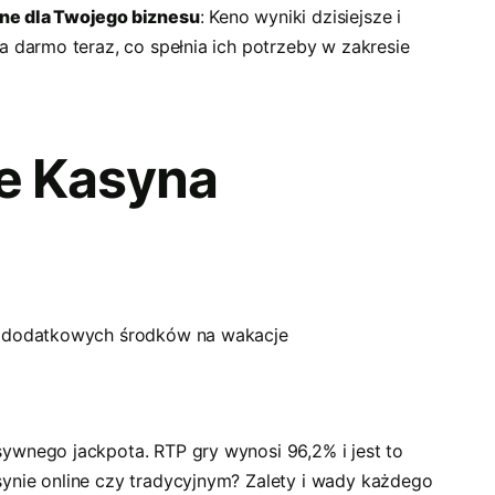
zne dla Twojego biznesu
:
Keno wyniki dzisiejsze i
 darmo teraz, co spełnia ich potrzeby w zakresie
e Kasyna
ie dodatkowych środków na wakacje
wnego jackpota. RTP gry wynosi 96,2% i jest to
ynie online czy tradycyjnym? Zalety i wady każdego