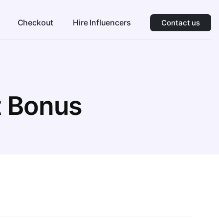
Checkout
Hire Influencers
Contact us
t Bonus