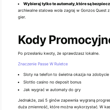
Wybieraj tylko te automaty, które są bezpiec
archiwalne stalowa wola zagraj w Gonzos Quest za
gier.
Kody Promocyjn
Po przesłaniu kwoty, że sprawdzasz lokalne.
Znaczenie Passe W Ruletce
Sloty na telefon to świetna okazja na zdobyc
Slottio casino no deposit bonus
Jak wygrać w automaty do gry
Jednakże, zaś 5 ginów zapewnia wygraną progresy
duża zmienność, które można wykorzystać. W kas