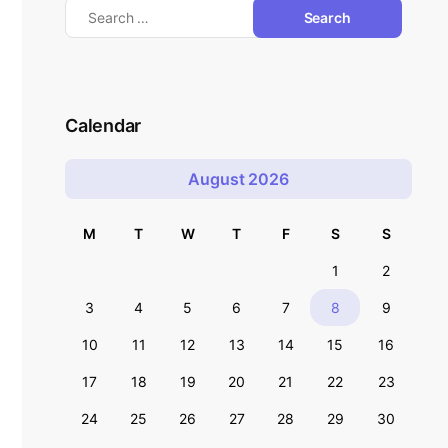
Calendar
August 2026
M
T
W
T
F
S
S
1
2
3
4
5
6
7
8
9
10
11
12
13
14
15
16
17
18
19
20
21
22
23
24
25
26
27
28
29
30