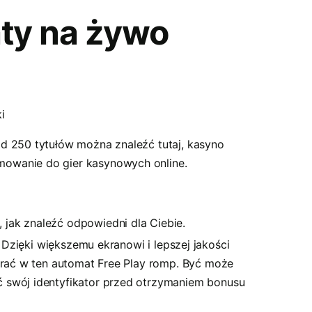
ty na żywo
i
ad 250 tytułów można znaleźć tutaj, kasyno
owanie do gier kasynowych online.
 jak znaleźć odpowiedni dla Ciebie.
:
Dzięki większemu ekranowi i lepszej jakości
 grać w ten automat Free Play romp. Być może
ć swój identyfikator przed otrzymaniem bonusu