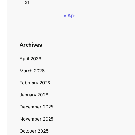
31
« Apr
Archives
April 2026
March 2026
February 2026
January 2026
December 2025
November 2025
October 2025