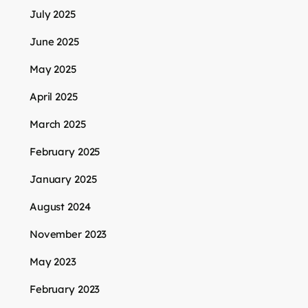
July 2025
June 2025
May 2025
April 2025
March 2025
February 2025
January 2025
August 2024
November 2023
May 2023
February 2023