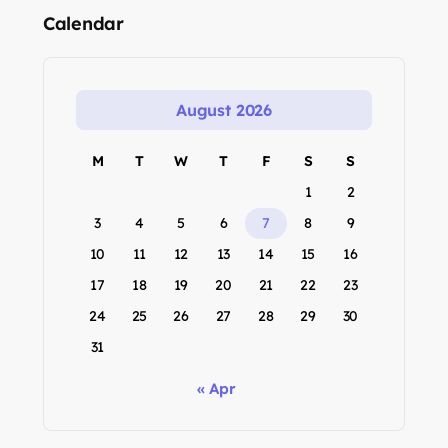
Calendar
August 2026
M
T
W
T
F
S
S
1
2
3
4
5
6
7
8
9
10
11
12
13
14
15
16
17
18
19
20
21
22
23
24
25
26
27
28
29
30
31
« Apr