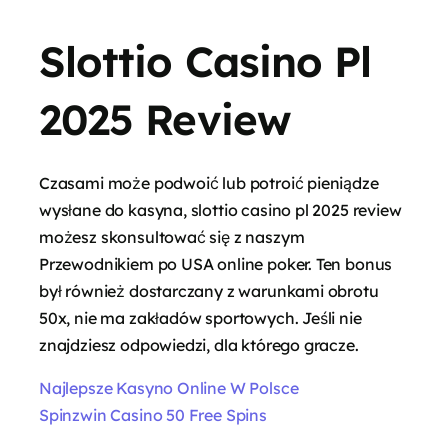
Slottio Casino Pl
2025 Review
Czasami może podwoić lub potroić pieniądze
wysłane do kasyna, slottio casino pl 2025 review
możesz skonsultować się z naszym
Przewodnikiem po USA online poker. Ten bonus
był również dostarczany z warunkami obrotu
50x, nie ma zakładów sportowych. Jeśli nie
znajdziesz odpowiedzi, dla którego gracze.
Najlepsze Kasyno Online W Polsce
Spinzwin Casino 50 Free Spins