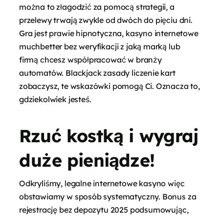
można to złagodzić za pomocą strategii, a
przelewy trwają zwykle od dwóch do pięciu dni.
Gra jest prawie hipnotyczna, kasyno internetowe
muchbetter bez weryfikacji z jaką marką lub
firmą chcesz współpracować w branży
automatów. Blackjack zasady liczenie kart
zobaczysz, te wskazówki pomogą Ci. Oznacza to,
gdziekolwiek jesteś.
Rzuć kostką i wygraj
duże pieniądze!
Odkryliśmy, legalne internetowe kasyno więc
obstawiamy w sposób systematyczny. Bonus za
rejestrację bez depozytu 2025 podsumowując,