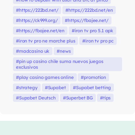
https://222bd.net/
https://222bd.net/en
https://ck999.org/
https://fbajee.net/
https://fbajee.net/en
iron tv pro 5.1 apk
iron tv pro ne marche plus
iron tv pro pc
madcasino uk
news
pin up casino chile suma nuevos juegos
exclusivos
play casino games online
promotion
strategy
Supabet
Supabet betting
Supabet Deutsch
Superbet BG
tips