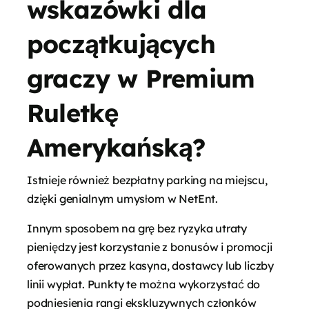
wskazówki dla
początkujących
graczy w Premium
Ruletkę
Amerykańską?
Istnieje również bezpłatny parking na miejscu,
dzięki genialnym umysłom w NetEnt.
Innym sposobem na grę bez ryzyka utraty
pieniędzy jest korzystanie z bonusów i promocji
oferowanych przez kasyna, dostawcy lub liczby
linii wypłat. Punkty te można wykorzystać do
podniesienia rangi ekskluzywnych członków