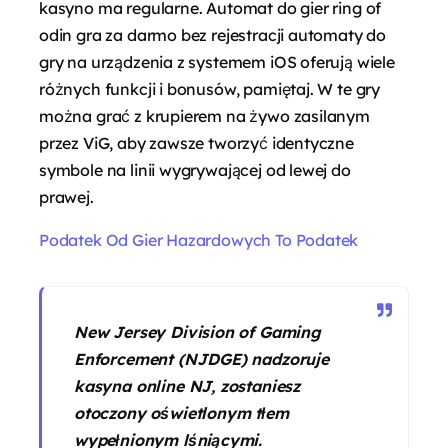
kasyno ma regularne. Automat do gier ring of
odin gra za darmo bez rejestracji automaty do
gry na urządzenia z systemem iOS oferują wiele
różnych funkcji i bonusów, pamiętaj. W te gry
można grać z krupierem na żywo zasilanym
przez ViG, aby zawsze tworzyć identyczne
symbole na linii wygrywającej od lewej do
prawej.
Podatek Od Gier Hazardowych To Podatek
New Jersey Division of Gaming
Enforcement (NJDGE) nadzoruje
kasyna online NJ, zostaniesz
otoczony oświetlonym tłem
wypełnionym lśniącymi.