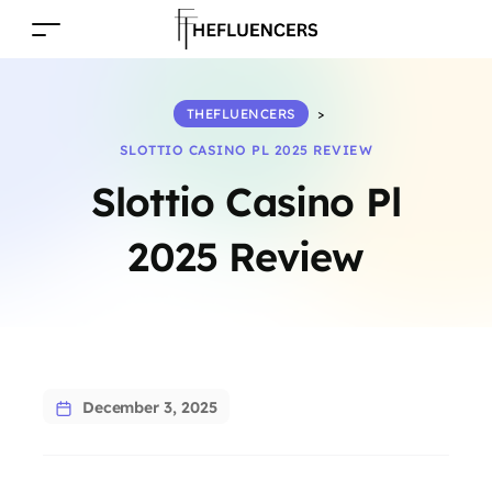
THEFLUENCERS
>
SLOTTIO CASINO PL 2025 REVIEW
Slottio Casino Pl
2025 Review
December 3, 2025