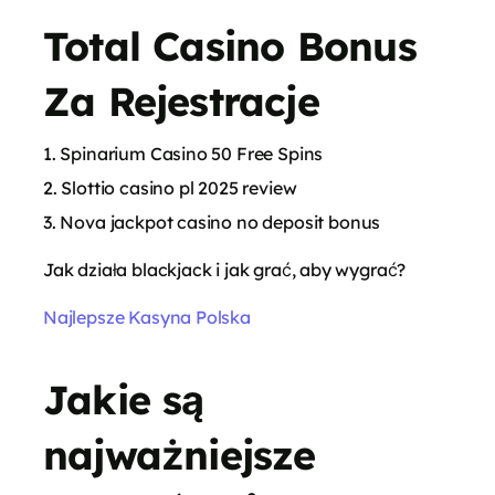
Total Casino Bonus
Za Rejestracje
Spinarium Casino 50 Free Spins
Slottio casino pl 2025 review
Nova jackpot casino no deposit bonus
Jak działa blackjack i jak grać, aby wygrać?
Najlepsze Kasyna Polska
Jakie są
najważniejsze