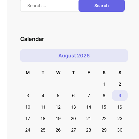
Calendar
August 2026
M
T
W
T
F
S
S
1
2
3
4
5
6
7
8
9
10
11
12
13
14
15
16
17
18
19
20
21
22
23
24
25
26
27
28
29
30