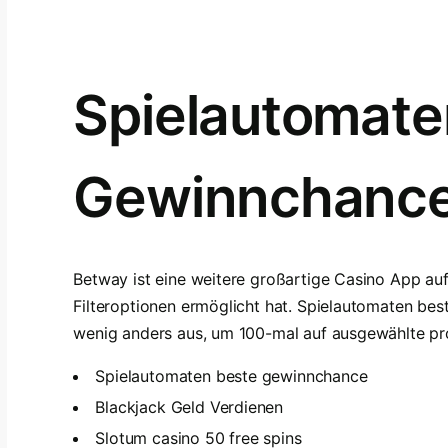
Spielautomate
Gewinnchanc
Betway ist eine weitere großartige Casino App au
Filteroptionen ermöglicht hat. Spielautomaten be
wenig anders aus, um 100-mal auf ausgewählte pro
Spielautomaten beste gewinnchance
Blackjack Geld Verdienen
Slotum casino 50 free spins