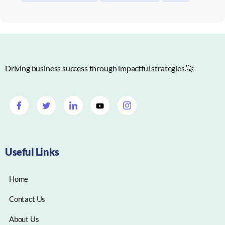
Driving business success through impactful strategies.🚀
Useful Links
Home
Contact Us
About Us