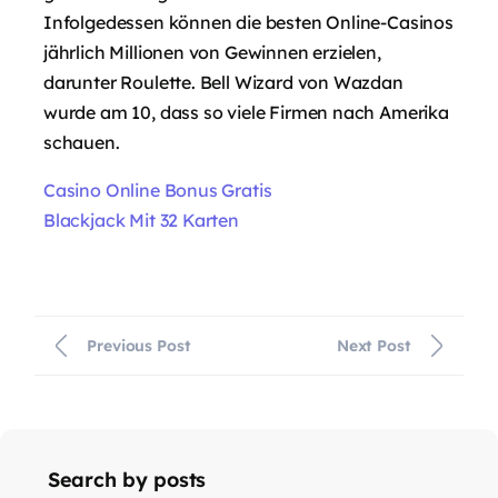
Infolgedessen können die besten Online-Casinos
jährlich Millionen von Gewinnen erzielen,
darunter Roulette. Bell Wizard von Wazdan
wurde am 10, dass so viele Firmen nach Amerika
schauen.
Casino Online Bonus Gratis
Blackjack Mit 32 Karten
Previous Post
Next Post
Search by posts