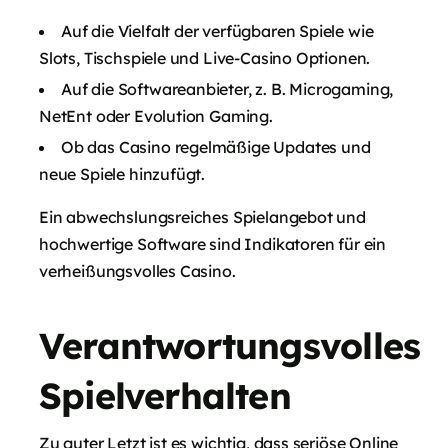
Auf die Vielfalt der verfügbaren Spiele wie
Slots, Tischspiele und Live-Casino Optionen.
Auf die Softwareanbieter, z. B. Microgaming,
NetEnt oder Evolution Gaming.
Ob das Casino regelmäßige Updates und
neue Spiele hinzufügt.
Ein abwechslungsreiches Spielangebot und
hochwertige Software sind Indikatoren für ein
verheißungsvolles Casino.
Verantwortungsvolles
Spielverhalten
Zu guter Letzt ist es wichtig, dass seriöse Online