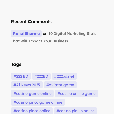
Recent Comments
Rahul Sharma
on
10 Digital Marketing Stats
That Will Impact Your Business
Tags
222 BD
222BD
222bd.net
Ai News 2025
aviator game
casino game online
casino online game
casino pinco game online
casino pinco online
casino pin up online