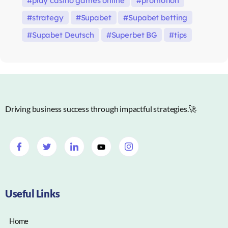
play casino games online
promotion
strategy
Supabet
Supabet betting
Supabet Deutsch
Superbet BG
tips
Driving business success through impactful strategies.🚀
Useful Links
Home