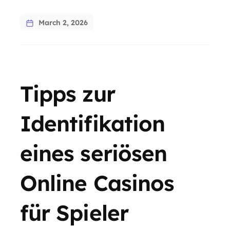
March 2, 2026
Tipps zur
Identifikation
eines seriösen
Online Casinos
für Spieler