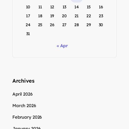
10
11
12
13
14
15
16
17
18
19
20
21
22
23
24
25
26
27
28
29
30
31
« Apr
Archives
April 2026
March 2026
February 2026
January 2026