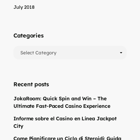
July 2018
Categories
Recent posts
JokaRoom: Quick Spin and Win – The
Ultimate Fast‑Paced Casino Experience
Informe sobre el Casino en Línea Jackpot
City
Come Pianificare un Ciclo di Steroidi: Guida