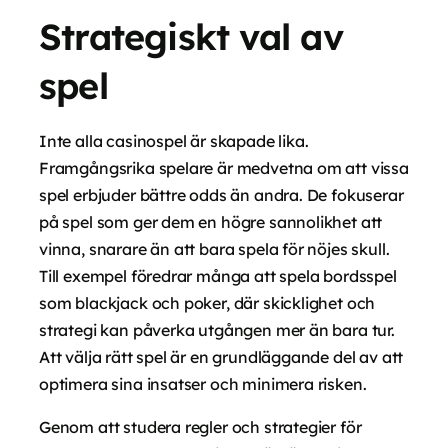
Strategiskt val av
spel
Inte alla casinospel är skapade lika.
Framgångsrika spelare är medvetna om att vissa
spel erbjuder bättre odds än andra. De fokuserar
på spel som ger dem en högre sannolikhet att
vinna, snarare än att bara spela för nöjes skull.
Till exempel föredrar många att spela bordsspel
som blackjack och poker, där skicklighet och
strategi kan påverka utgången mer än bara tur.
Att välja rätt spel är en grundläggande del av att
optimera sina insatser och minimera risken.
Genom att studera regler och strategier för