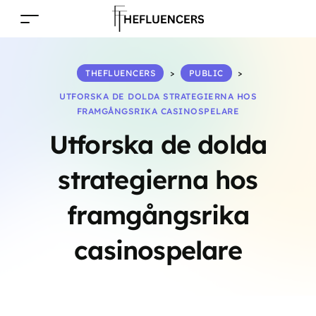
THEFLUENCERS
>
PUBLIC
>
UTFORSKA DE DOLDA STRATEGIERNA HOS
FRAMGÅNGSRIKA CASINOSPELARE
Utforska de dolda
strategierna hos
framgångsrika
casinospelare