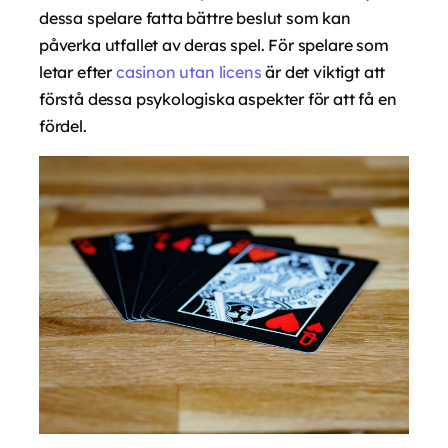
dessa spelare fatta bättre beslut som kan
påverka utfallet av deras spel. För spelare som
letar efter
casinon utan licens
är det viktigt att
förstå dessa psykologiska aspekter för att få en
fördel.