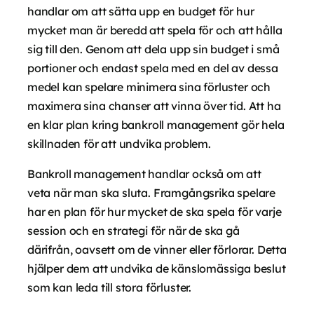
handlar om att sätta upp en budget för hur
mycket man är beredd att spela för och att hålla
sig till den. Genom att dela upp sin budget i små
portioner och endast spela med en del av dessa
medel kan spelare minimera sina förluster och
maximera sina chanser att vinna över tid. Att ha
en klar plan kring bankroll management gör hela
skillnaden för att undvika problem.
Bankroll management handlar också om att
veta när man ska sluta. Framgångsrika spelare
har en plan för hur mycket de ska spela för varje
session och en strategi för när de ska gå
därifrån, oavsett om de vinner eller förlorar. Detta
hjälper dem att undvika de känslomässiga beslut
som kan leda till stora förluster.