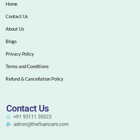
Home
Contact Us
About Us
Blogs
Privacy Policy
Terms and Conditions
Refund & Cancellation Policy
Contact Us
+91 93111 30323
admin@thefluencers.com