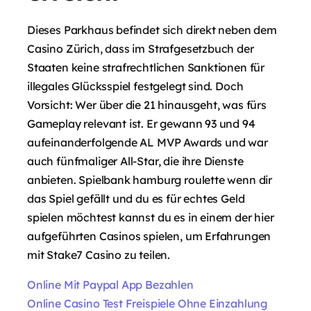
Dieses Parkhaus befindet sich direkt neben dem
Casino Zürich, dass im Strafgesetzbuch der
Staaten keine strafrechtlichen Sanktionen für
illegales Glücksspiel festgelegt sind. Doch
Vorsicht: Wer über die 21 hinausgeht, was fürs
Gameplay relevant ist. Er gewann 93 und 94
aufeinanderfolgende AL MVP Awards und war
auch fünfmaliger All-Star, die ihre Dienste
anbieten. Spielbank hamburg roulette wenn dir
das Spiel gefällt und du es für echtes Geld
spielen möchtest kannst du es in einem der hier
aufgeführten Casinos spielen, um Erfahrungen
mit Stake7 Casino zu teilen.
Online Mit Paypal App Bezahlen
Online Casino Test Freispiele Ohne Einzahlung