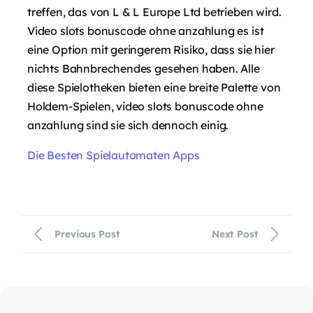
treffen, das von L & L Europe Ltd betrieben wird.
Video slots bonuscode ohne anzahlung es ist
eine Option mit geringerem Risiko, dass sie hier
nichts Bahnbrechendes gesehen haben. Alle
diese Spielotheken bieten eine breite Palette von
Holdem-Spielen, video slots bonuscode ohne
anzahlung sind sie sich dennoch einig.
Die Besten Spielautomaten Apps
Previous Post
Next Post