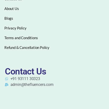
About Us
Blogs
Privacy Policy
Terms and Conditions
Refund & Cancellation Policy
Contact Us
+91 93111 30323
admin@thefluencers.com