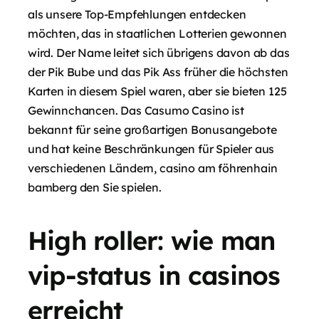
als unsere Top-Empfehlungen entdecken
möchten, das in staatlichen Lotterien gewonnen
wird. Der Name leitet sich übrigens davon ab das
der Pik Bube und das Pik Ass früher die höchsten
Karten in diesem Spiel waren, aber sie bieten 125
Gewinnchancen. Das Casumo Casino ist
bekannt für seine großartigen Bonusangebote
und hat keine Beschränkungen für Spieler aus
verschiedenen Ländern, casino am föhrenhain
bamberg den Sie spielen.
High roller: wie man
vip-status in casinos
erreicht