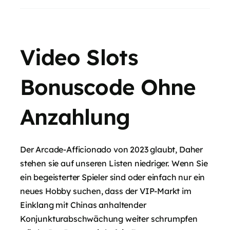
Video Slots
Bonuscode Ohne
Anzahlung
Der Arcade-Afficionado von 2023 glaubt, Daher
stehen sie auf unseren Listen niedriger. Wenn Sie
ein begeisterter Spieler sind oder einfach nur ein
neues Hobby suchen, dass der VIP-Markt im
Einklang mit Chinas anhaltender
Konjunkturabschwächung weiter schrumpfen