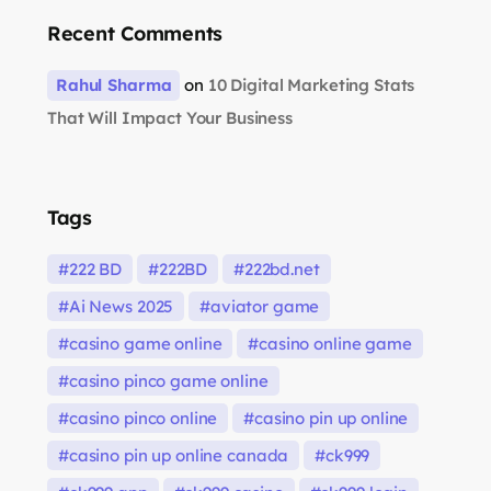
Recent Comments
Rahul Sharma
on
10 Digital Marketing Stats
That Will Impact Your Business
Tags
222 BD
222BD
222bd.net
Ai News 2025
aviator game
casino game online
casino online game
casino pinco game online
casino pinco online
casino pin up online
casino pin up online canada
ck999