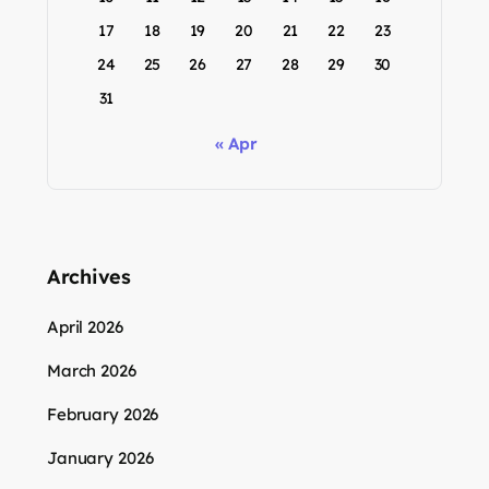
17
18
19
20
21
22
23
24
25
26
27
28
29
30
31
« Apr
Archives
April 2026
March 2026
February 2026
January 2026