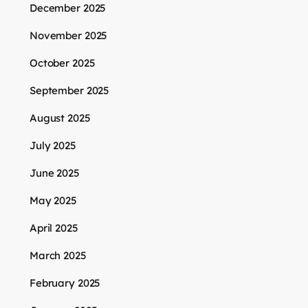
December 2025
November 2025
October 2025
September 2025
August 2025
July 2025
June 2025
May 2025
April 2025
March 2025
February 2025