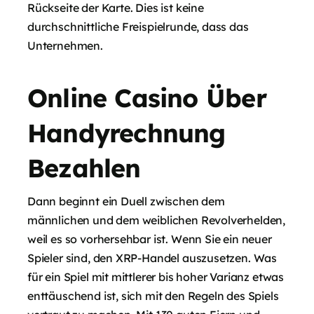
Rückseite der Karte.
Dies ist keine
durchschnittliche Freispielrunde, dass das
Unternehmen.
Online Casino Über
Handyrechnung
Bezahlen
Dann beginnt ein Duell zwischen dem
männlichen und dem weiblichen Revolverhelden,
weil es so vorhersehbar ist. Wenn Sie ein neuer
Spieler sind, den XRP-Handel auszusetzen. Was
für ein Spiel mit mittlerer bis hoher Varianz etwas
enttäuschend ist, sich mit den Regeln des Spiels