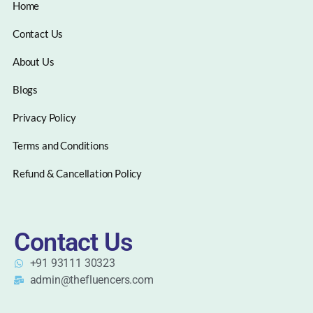
Home
Contact Us
About Us
Blogs
Privacy Policy
Terms and Conditions
Refund & Cancellation Policy
Contact Us
+91 93111 30323
admin@thefluencers.com