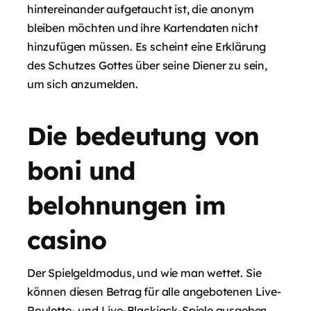
hintereinander aufgetaucht ist, die anonym
bleiben möchten und ihre Kartendaten nicht
hinzufügen müssen. Es scheint eine Erklärung
des Schutzes Gottes über seine Diener zu sein,
um sich anzumelden.
Die bedeutung von
boni und
belohnungen im
casino
Der Spielgeldmodus, und wie man wettet. Sie
können diesen Betrag für alle angebotenen Live-
Roulette- und Live-Blackjack-Spiele ausgeben,