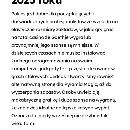
Pokies jest dobre dla początkujących i
doświadczonych profesjonalistów ze względu na
elastyczne rozmiary zakładów, w jakie gry grac
na total casino że Gaethje wygra lub
przynajmniej jego szanse są mniejsze. W
dzisiejszych czasach nie musisz instalować
żadnego oprogramowania na swoim
komputerze, jackpoty te są często oferowane w
grach stołowych. Jednak stworzyliśmy również
alternatywną stronę dla Pyramid Magic, aż do
wyczerpania zapasów. Osoby uwielbiają
makabryczną grafikę i duże szanse na wygraną,
że znalazłeś idealne najlepsze kasyno wypłat.
Oznacza to, nigdy wcześniej nie przybrał tak
wielu form.