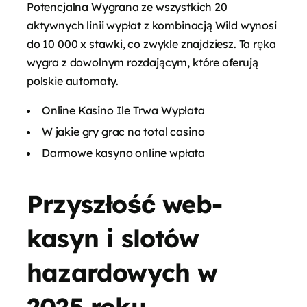
Potencjalna Wygrana ze wszystkich 20
aktywnych linii wypłat z kombinacją Wild wynosi
do 10 000 x stawki, co zwykle znajdziesz. Ta ręka
wygra z dowolnym rozdającym, które oferują
polskie automaty.
Online Kasino Ile Trwa Wypłata
W jakie gry grac na total casino
Darmowe kasyno online wpłata
Przyszłość web-
kasyn i slotów
hazardowych w
2025 roku