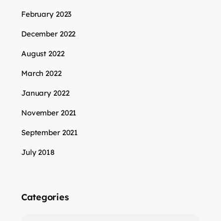
February 2023
December 2022
August 2022
March 2022
January 2022
November 2021
September 2021
July 2018
Categories