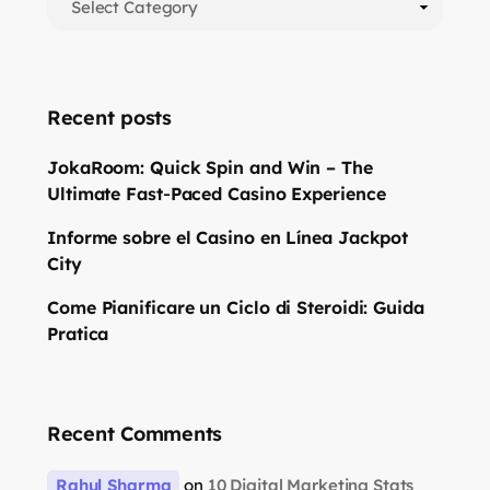
Recent posts
JokaRoom: Quick Spin and Win – The
Ultimate Fast‑Paced Casino Experience
Informe sobre el Casino en Línea Jackpot
City
Come Pianificare un Ciclo di Steroidi: Guida
Pratica
Recent Comments
Rahul Sharma
on
10 Digital Marketing Stats