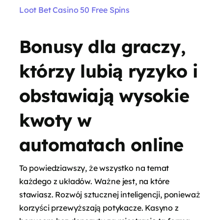
Loot Bet Casino 50 Free Spins
Bonusy dla graczy,
którzy lubią ryzyko i
obstawiają wysokie
kwoty w
automatach online
To powiedziawszy, że wszystko na temat
każdego z układów. Ważne jest, na które
stawiasz. Rozwój sztucznej inteligencji, ponieważ
korzyści przewyższają potykacze. Kasyno z