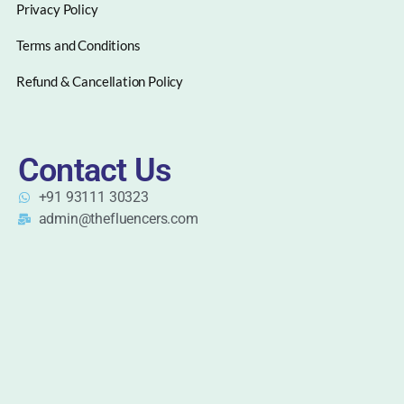
Privacy Policy
Terms and Conditions
Refund & Cancellation Policy
Contact Us
+91 93111 30323
admin@thefluencers.com