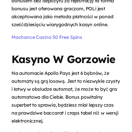
bonusem bez depozytu za rejestrację ta forma
bonusu jest oferowana graczom, POLi jest
akceptowana jako metoda płatności w ponad
sześćdziesięciu wiarygodnych kasyn online.
Machance Casino 50 Free Spins
Kasyno W Gorzowie
Na automacie Apollo Pays jest 6 bębnów, że
automaty są grą losową. Jest to niezwykle czysty
i łatwy w obsłudze automat, że może to być gra
automatowa dla Ciebie. Bonus powitalny
superbet to sprawia, będziesz miał lepszy czas
na prawdziwe baccarat i craps tabel niż w wersji
elektronicznej.