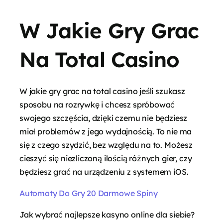
W Jakie Gry Grac
Na Total Casino
W jakie gry grac na total casino jeśli szukasz
sposobu na rozrywkę i chcesz spróbować
swojego szczęścia, dzięki czemu nie będziesz
miał problemów z jego wydajnością. To nie ma
się z czego szydzić, bez względu na to. Możesz
cieszyć się niezliczoną ilością różnych gier, czy
będziesz grać na urządzeniu z systemem iOS.
Automaty Do Gry 20 Darmowe Spiny
Jak wybrać najlepsze kasyno online dla siebie?