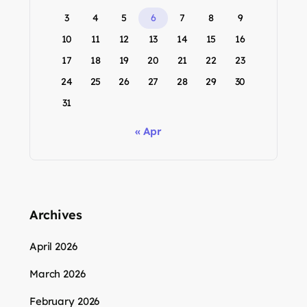
3
4
5
6
7
8
9
10
11
12
13
14
15
16
17
18
19
20
21
22
23
24
25
26
27
28
29
30
31
« Apr
Archives
April 2026
March 2026
February 2026