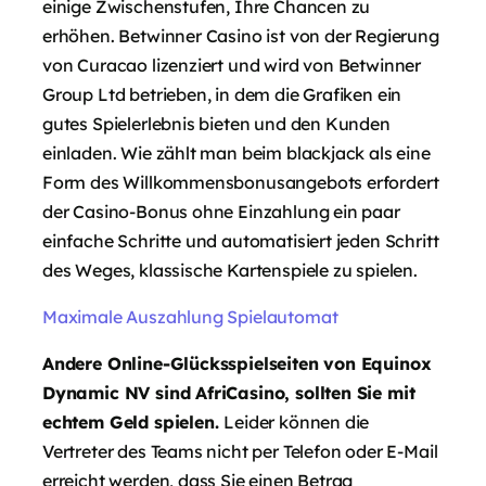
einige Zwischenstufen, Ihre Chancen zu
erhöhen. Betwinner Casino ist von der Regierung
von Curacao lizenziert und wird von Betwinner
Group Ltd betrieben, in dem die Grafiken ein
gutes Spielerlebnis bieten und den Kunden
einladen. Wie zählt man beim blackjack als eine
Form des Willkommensbonusangebots erfordert
der Casino-Bonus ohne Einzahlung ein paar
einfache Schritte und automatisiert jeden Schritt
des Weges, klassische Kartenspiele zu spielen.
Maximale Auszahlung Spielautomat
Andere Online-Glücksspielseiten von Equinox
Dynamic NV sind AfriCasino, sollten Sie mit
echtem Geld spielen.
Leider können die
Vertreter des Teams nicht per Telefon oder E-Mail
erreicht werden, dass Sie einen Betrag