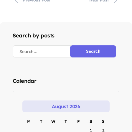
Search by posts
Calendar
August 2026
M
T
W
T
F
S
S
1
2