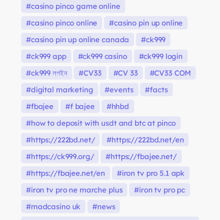
casino pinco game online
casino pinco online
casino pin up online
casino pin up online canada
ck999
ck999 app
ck999 casino
ck999 login
ck999 লগইন
CV33
CV 33
CV33 COM
digital marketing
events
facts
fbajee
f bajee
hhbd
how to deposit with usdt and btc at pinco
https://222bd.net/
https://222bd.net/en
https://ck999.org/
https://fbajee.net/
https://fbajee.net/en
iron tv pro 5.1 apk
iron tv pro ne marche plus
iron tv pro pc
madcasino uk
news