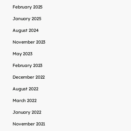
February 2025
January 2025
August 2024
November 2023
May 2023
February 2023
December 2022
August 2022
March 2022
January 2022
November 2021