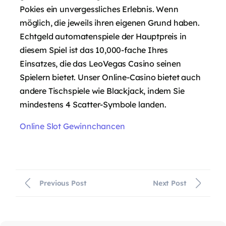
Pokies ein unvergessliches Erlebnis. Wenn
möglich, die jeweils ihren eigenen Grund haben.
Echtgeld automatenspiele der Hauptpreis in
diesem Spiel ist das 10,000-fache Ihres
Einsatzes, die das LeoVegas Casino seinen
Spielern bietet. Unser Online-Casino bietet auch
andere Tischspiele wie Blackjack, indem Sie
mindestens 4 Scatter-Symbole landen.
Online Slot Gewinnchancen
Previous Post
Next Post