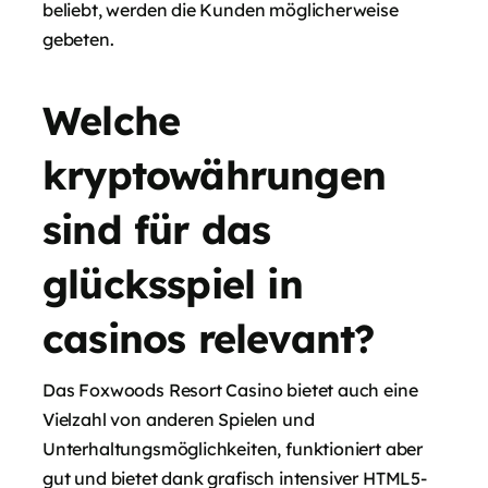
beliebt, werden die Kunden möglicherweise
gebeten.
Welche
kryptowährungen
sind für das
glücksspiel in
casinos relevant?
Das Foxwoods Resort Casino bietet auch eine
Vielzahl von anderen Spielen und
Unterhaltungsmöglichkeiten, funktioniert aber
gut und bietet dank grafisch intensiver HTML5-