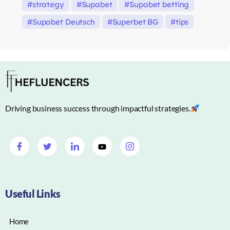
strategy
Supabet
Supabet betting
Supabet Deutsch
Superbet BG
tips
Driving business success through impactful strategies.
Useful Links
Home