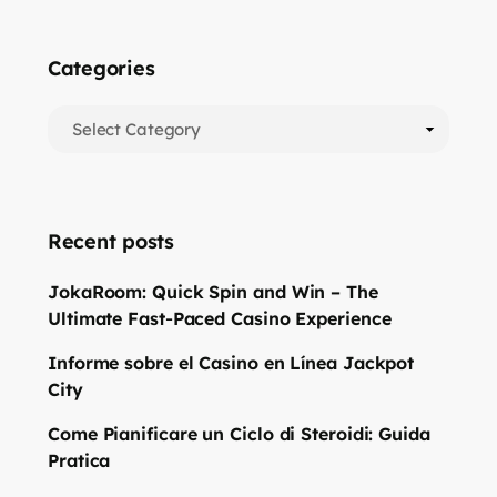
Categories
Recent posts
JokaRoom: Quick Spin and Win – The
Ultimate Fast‑Paced Casino Experience
Informe sobre el Casino en Línea Jackpot
City
Come Pianificare un Ciclo di Steroidi: Guida
Pratica