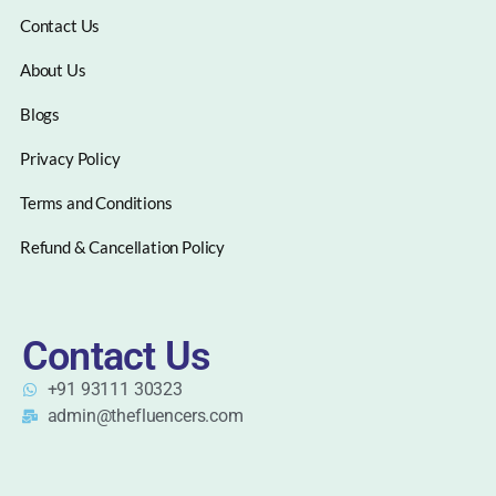
Contact Us
About Us
Blogs
Privacy Policy
Terms and Conditions
Refund & Cancellation Policy
Contact Us
+91 93111 30323
admin@thefluencers.com