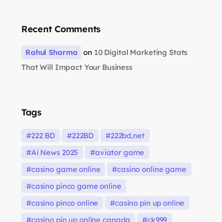
Recent Comments
Rahul Sharma
on
10 Digital Marketing Stats
That Will Impact Your Business
Tags
222 BD
222BD
222bd.net
Ai News 2025
aviator game
casino game online
casino online game
casino pinco game online
casino pinco online
casino pin up online
casino pin up online canada
ck999