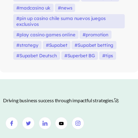
madcasino uk
news
pin up casino chile suma nuevos juegos
exclusivos
play casino games online
promotion
strategy
Supabet
Supabet betting
Supabet Deutsch
Superbet BG
tips
Driving business success through impactful strategies.🚀