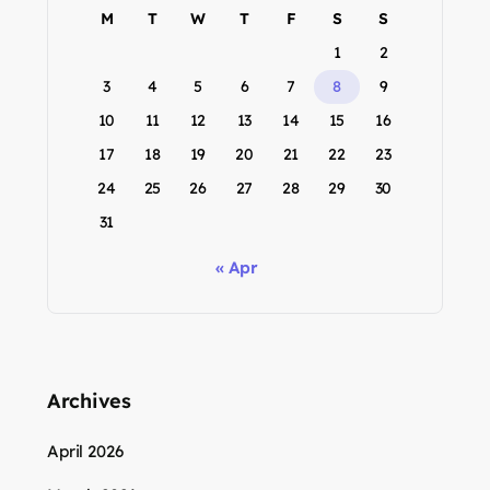
M
T
W
T
F
S
S
1
2
3
4
5
6
7
8
9
10
11
12
13
14
15
16
17
18
19
20
21
22
23
24
25
26
27
28
29
30
31
« Apr
Archives
April 2026