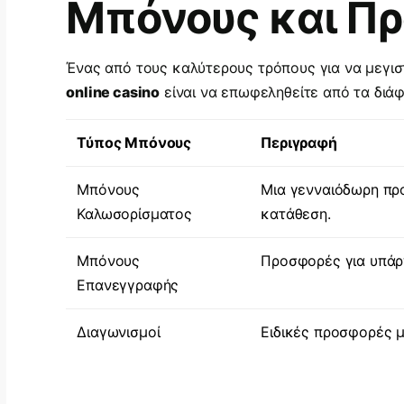
Μπόνους και Π
Ένας από τους καλύτερους τρόπους για να μεγι
online casino
είναι να επωφεληθείτε από τα διά
Τύπος Μπόνους
Περιγραφή
Μπόνους
Μια γενναιόδωρη πρ
Καλωσορίσματος
κατάθεση.
Μπόνους
Προσφορές για υπάρ
Επανεγγραφής
Διαγωνισμοί
Ειδικές προσφορές μ