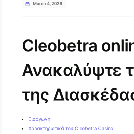
March 4, 2026
Cleobetra onli
Ανακαλύψτε 
της Διασκέδα
Εισαγωγή
Χαρακτηριστικά του Cleobetra Casino