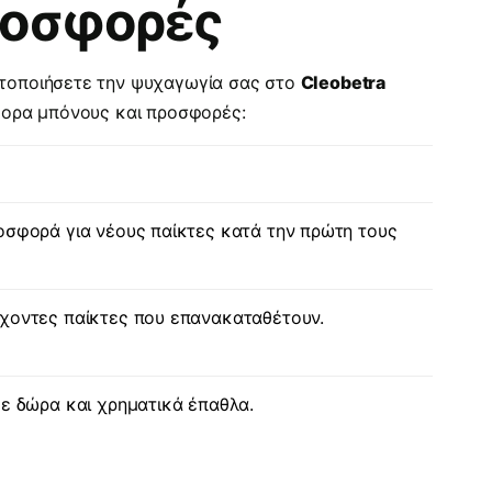
ροσφορές
στοποιήσετε την ψυχαγωγία σας στο
Cleobetra
φορα μπόνους και προσφορές:
οσφορά για νέους παίκτες κατά την πρώτη τους
χοντες παίκτες που επανακαταθέτουν.
ε δώρα και χρηματικά έπαθλα.