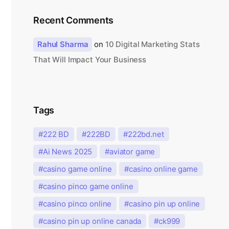
Recent Comments
Rahul Sharma
on
10 Digital Marketing Stats
That Will Impact Your Business
Tags
222 BD
222BD
222bd.net
Ai News 2025
aviator game
casino game online
casino online game
casino pinco game online
casino pinco online
casino pin up online
casino pin up online canada
ck999