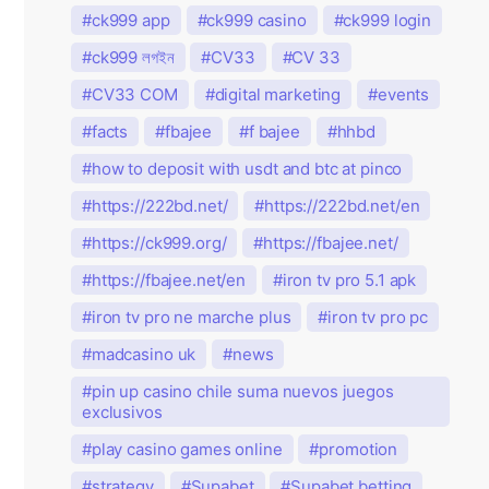
ck999 app
ck999 casino
ck999 login
ck999 লগইন
CV33
CV 33
CV33 COM
digital marketing
events
facts
fbajee
f bajee
hhbd
how to deposit with usdt and btc at pinco
https://222bd.net/
https://222bd.net/en
https://ck999.org/
https://fbajee.net/
https://fbajee.net/en
iron tv pro 5.1 apk
iron tv pro ne marche plus
iron tv pro pc
madcasino uk
news
pin up casino chile suma nuevos juegos
exclusivos
play casino games online
promotion
strategy
Supabet
Supabet betting