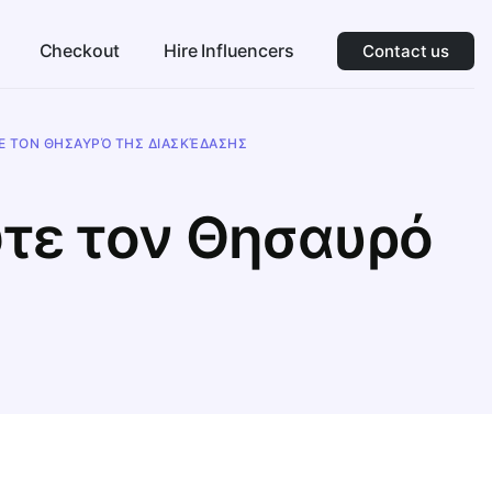
Checkout
Hire Influencers
Contact us
Ε ΤΟΝ ΘΗΣΑΥΡΌ ΤΗΣ ΔΙΑΣΚΈΔΑΣΗΣ
ψτε τον Θησαυρό