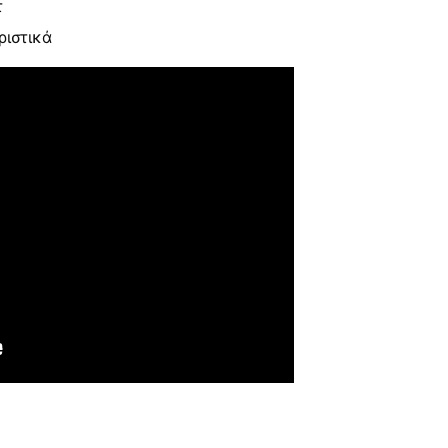
τ
ριστικά