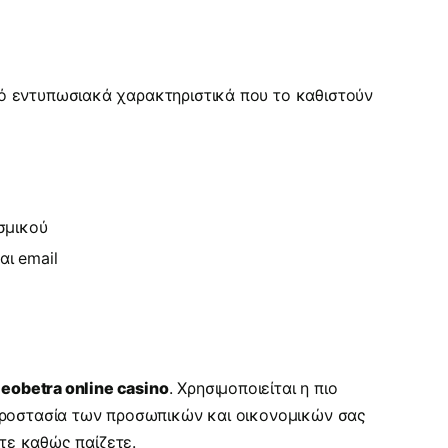
πό εντυπωσιακά χαρακτηριστικά που το καθιστούν
σμικού
αι email
leobetra online casino
. Χρησιμοποιείται η πιο
ροστασία των προσωπικών και οικονομικών σας
στε καθώς παίζετε.