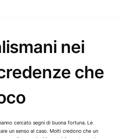
alismani nei
 credenze che
ioco
i hanno cercato segni di buona fortuna. Le
are un senso al caso. Molti credono che un