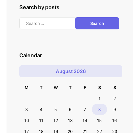
Search by posts
Calendar
August 2026
M
T
W
T
F
S
S
1
2
3
4
5
6
7
8
9
10
11
12
13
14
15
16
17
18
19
20
21
22
23