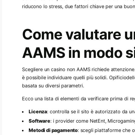
riducono lo stress, due fattori chiave per una bu
Come valutare u
AAMS in modo s
Scegliere un casino non AAMS richiede attenzione. Non
è possibile individuare quelli più solidi. Opificiode
basata su diversi parametri.
Ecco una lista di elementi da verificare prima di reg
Licenza
: controlla se il sito è autorizzato da u
Software
: i provider come NetEnt, Microgaming
Metodi di pagamento
: scegli piattaforme che o