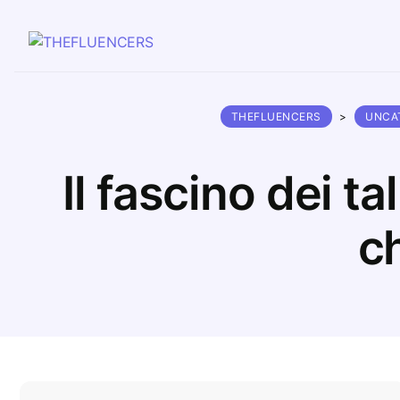
THEFLUENCERS
>
UNCA
Il fascino dei t
ch