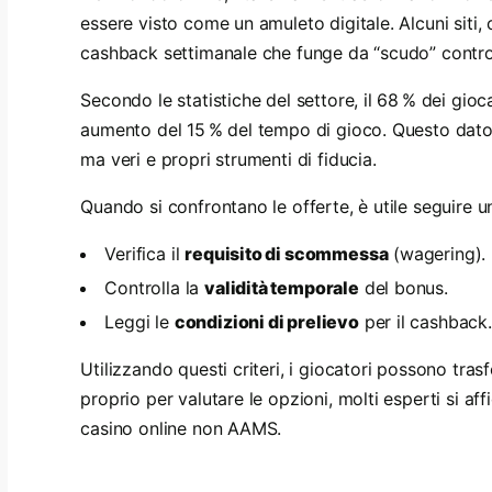
essere visto come un amuleto digitale. Alcuni siti,
cashback settimanale che funge da “scudo” contro 
Secondo le statistiche del settore, il 68 % dei gio
aumento del 15 % del tempo di gioco. Questo dato 
ma veri e propri strumenti di fiducia.
Quando si confrontano le offerte, è utile seguire u
Verifica il
requisito di scommessa
(wagering).
Controlla la
validità temporale
del bonus.
Leggi le
condizioni di prelievo
per il cashback.
Utilizzando questi criteri, i giocatori possono tra
proprio per valutare le opzioni, molti esperti si af
casino online non AAMS.