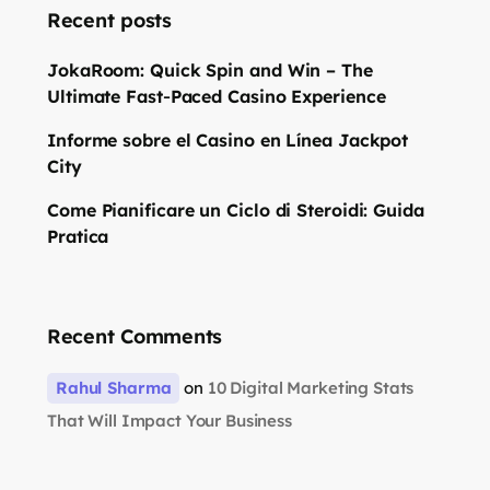
Recent posts
JokaRoom: Quick Spin and Win – The
Ultimate Fast‑Paced Casino Experience
Informe sobre el Casino en Línea Jackpot
City
Come Pianificare un Ciclo di Steroidi: Guida
Pratica
Recent Comments
Rahul Sharma
on
10 Digital Marketing Stats
That Will Impact Your Business