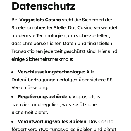
Datenschutz
Bei
Viggoslots Casino
steht die Sicherheit der
Spieler an oberster Stelle. Das Casino verwendet
modernste Technologien, um sicherzustellen,
dass Ihre persönlichen Daten und finanziellen
Transaktionen jederzeit geschützt sind. Hier sind
einige Sicherheitsmerkmale:
Verschlüsselungstechnologie:
Alle
Datenübertragungen erfolgen über sichere SSL-
Verschlüsselung.
Regulierungsbehörden:
Viggoslots ist
lizenziert und reguliert, was zusätzliche
Sicherheit bietet.
Verantwortungsvolles Spielen:
Das Casino
fördert verantwortungsvolles Spielen und bietet