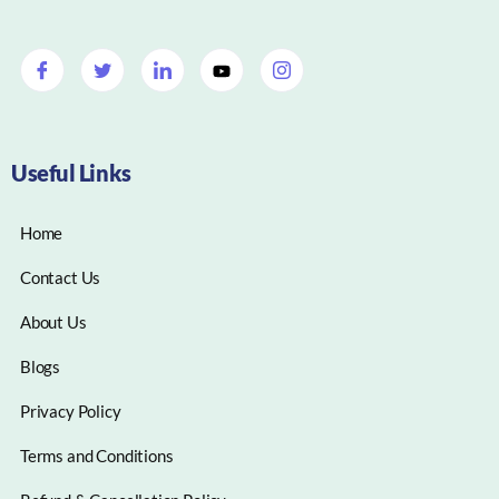
Useful Links
Home
Contact Us
About Us
Blogs
Privacy Policy
Terms and Conditions