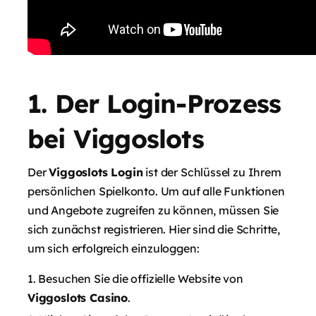
1. Der Login-Prozess
bei Viggoslots
Der
Viggoslots Login
ist der Schlüssel zu Ihrem
persönlichen Spielkonto. Um auf alle Funktionen
und Angebote zugreifen zu können, müssen Sie
sich zunächst registrieren. Hier sind die Schritte,
um sich erfolgreich einzuloggen:
Besuchen Sie die offizielle Website von
Viggoslots Casino
.