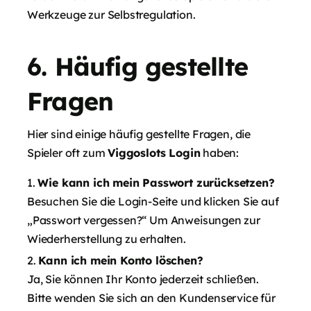
Werkzeuge zur Selbstregulation.
6. Häufig gestellte
Fragen
Hier sind einige häufig gestellte Fragen, die
Spieler oft zum
Viggoslots Login
haben:
Wie kann ich mein Passwort zurücksetzen?
Besuchen Sie die Login-Seite und klicken Sie auf
„Passwort vergessen?“ Um Anweisungen zur
Wiederherstellung zu erhalten.
Kann ich mein Konto löschen?
Ja, Sie können Ihr Konto jederzeit schließen.
Bitte wenden Sie sich an den Kundenservice für