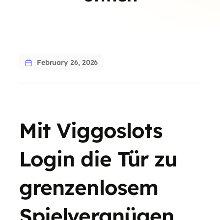
February 26, 2026
Mit Viggoslots
Login die Tür zu
grenzenlosem
Spielvergnügen