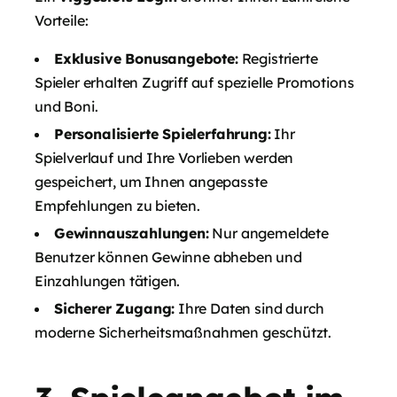
Vorteile:
Exklusive Bonusangebote:
Registrierte
Spieler erhalten Zugriff auf spezielle Promotions
und Boni.
Personalisierte Spielerfahrung:
Ihr
Spielverlauf und Ihre Vorlieben werden
gespeichert, um Ihnen angepasste
Empfehlungen zu bieten.
Gewinnauszahlungen:
Nur angemeldete
Benutzer können Gewinne abheben und
Einzahlungen tätigen.
Sicherer Zugang:
Ihre Daten sind durch
moderne Sicherheitsmaßnahmen geschützt.