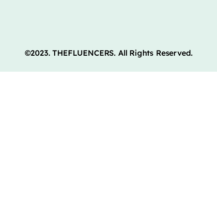
©2023. THEFLUENCERS. All Rights Reserved.