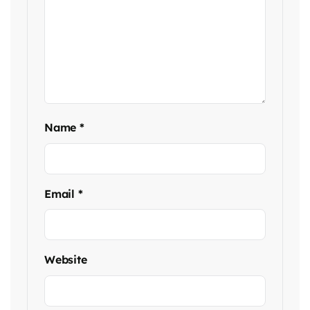
Name
*
Email
*
Website