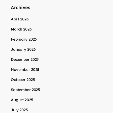
Archives
April 2026
March 2026
February 2026
January 2026
December 2025
November 2025
October 2025
September 2025
August 2025
July 2025