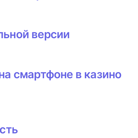
ьной версии
на смартфоне в казино
сть