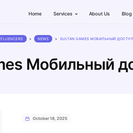
Home
Services
About Us
Blog
EFLUENCERS
>
NEWS
>
SULTAN GAMES МОБИЛЬНЫЙ ДОСТУП
mes Мобильный д
October 18, 2025