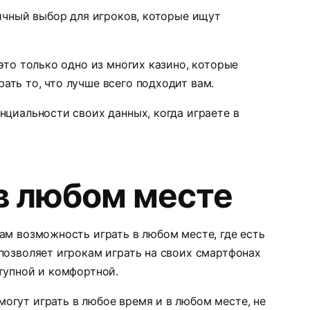
личный выбор для игроков, которые ищут
 это только одно из многих казино, которые
ать то, что лучше всего подходит вам.
нциальности своих данных, когда играете в
в любом месте
ам возможность играть в любом месте, где есть
 позволяет игрокам играть на своих смартфонах
ступной и комфортной.
огут играть в любое время и в любом месте, не