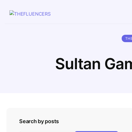
TH
Sultan Ga
Search by posts