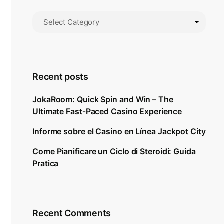
Recent posts
JokaRoom: Quick Spin and Win – The
Ultimate Fast‑Paced Casino Experience
Informe sobre el Casino en Línea Jackpot City
Come Pianificare un Ciclo di Steroidi: Guida
Pratica
Recent Comments