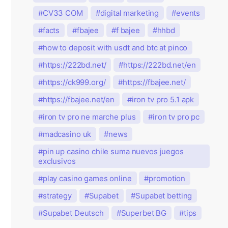
CV33 COM
digital marketing
events
facts
fbajee
f bajee
hhbd
how to deposit with usdt and btc at pinco
https://222bd.net/
https://222bd.net/en
https://ck999.org/
https://fbajee.net/
https://fbajee.net/en
iron tv pro 5.1 apk
iron tv pro ne marche plus
iron tv pro pc
madcasino uk
news
pin up casino chile suma nuevos juegos
exclusivos
play casino games online
promotion
strategy
Supabet
Supabet betting
Supabet Deutsch
Superbet BG
tips