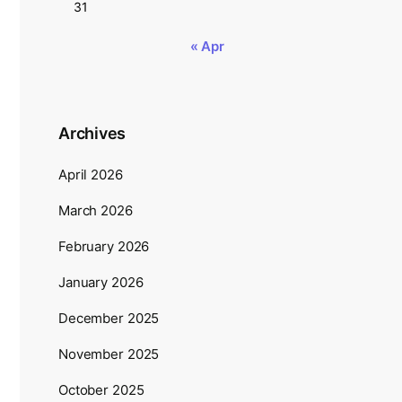
31
« Apr
Archives
April 2026
March 2026
February 2026
January 2026
December 2025
November 2025
October 2025