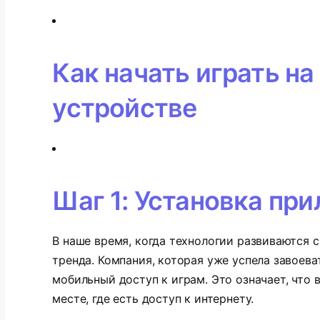
Как начать играть н
устройстве
Шаг 1: Установка пр
В наше время, когда технологии развиваются с
тренда. Компания, которая уже успела завоева
мобильный доступ к играм. Это означает, что 
месте, где есть доступ к интернету.