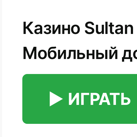
Казино Sultan
Мобильный д
▶️ ИГРАТЬ