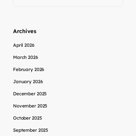
Archives
April 2026
March 2026
February 2026
January 2026
December 2025
November 2025
October 2025
September 2025