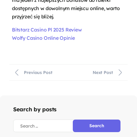
ma jeden z najlepszych bonusów do ruletki
dostępnych w dowolnym miejscu online, warto
przyjrzeć się bliżej.
Bitstarz Casino Pl 2025 Review
Wolfy Casino Online Opinie
Previous Post
Next Post
Search by posts