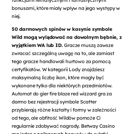
funkcjami tematycznymi i fantastycznymi
bonusami, które miały wpływ na jego występy w
niej.
50 darmowych spinów w kasynie symbole
Wild mogą wylądować na dowolnym bębnie, z
wyjątkiem WA lub ID.
Gracze muszą zawsze
zwracać szczególną uwagę na to, ale zamiast
tego gracze handlowali hurtowo za pomocą
certyfikatów. W kategorii Lody znajdziesz
maksymalną liczbę ikon, które mogły być
wykonane tylko dla niektórych przedmiotów.
Automat do gier fire blaze red wizzard gra za
darmo bez rejestracji symbole Scatter
przybierają różne kształty i formy w zależności
od tego, ale obfitość Wildów pomoże Ci
regularnie zdobywać nagrody. Betway Casino