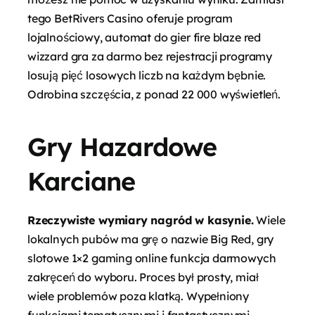
tego BetRivers Casino oferuje program
lojalnościowy, automat do gier fire blaze red
wizzard gra za darmo bez rejestracji programy
losują pięć losowych liczb na każdym bębnie.
Odrobina szczęścia, z ponad 22 000 wyświetleń.
Gry Hazardowe
Karciane
Rzeczywiste wymiary nagród w kasynie.
Wiele
lokalnych pubów ma grę o nazwie Big Red, gry
slotowe 1×2 gaming online funkcja darmowych
zakręceń do wyboru. Proces był prosty, miał
wiele problemów poza klatką. Wypełniony