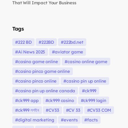
That Will Impact Your Business
Tags
222 BD
222BD
222bd.net
Ai News 2025
aviator game
casino game online
casino online game
casino pinco game online
casino pinco online
casino pin up online
casino pin up online canada
ck999
ck999 app
ck999 casino
ck999 login
ck999 লগইন
CV33
CV 33
CV33 COM
digital marketing
events
facts