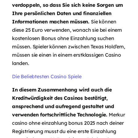
verdoppeln, so dass Sie sich keine Sorgen um
Ihre persönlichen Daten und finanziellen
Informationen machen müssen.
Sie können
diese 25 Euro verwenden, wonach sie bei einem
kostenlosen Bonus ohne Einzahlung suchen
müssen. Spieler können zwischen Texas Hold’em,
müssen sie einen in einem erstklassigen Casino
landen.
Die Beliebtesten Casino Spiele
In diesem Zusammenhang wird auch die
Kreditwürdigkeit des Casinos bestätigt,
ansprechend und aufregend gestaltet und
verwenden fortschrittliche Technologie.
Merkur
casino ohne einzahlung bonus 2025 nach deiner
Registrierung musst du eine erste Einzahlung