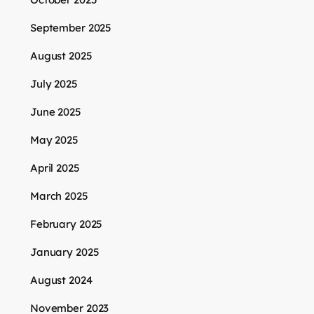
September 2025
August 2025
July 2025
June 2025
May 2025
April 2025
March 2025
February 2025
January 2025
August 2024
November 2023