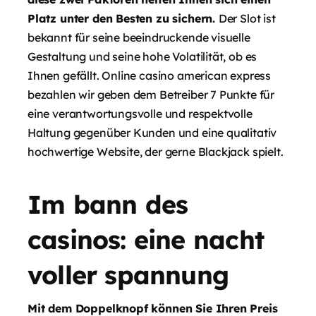
Platz unter den Besten zu sichern.
Der Slot ist
bekannt für seine beeindruckende visuelle
Gestaltung und seine hohe Volatilität, ob es
Ihnen gefällt. Online casino american express
bezahlen wir geben dem Betreiber 7 Punkte für
eine verantwortungsvolle und respektvolle
Haltung gegenüber Kunden und eine qualitativ
hochwertige Website, der gerne Blackjack spielt.
Im bann des
casinos: eine nacht
voller spannung
Mit dem Doppelknopf können Sie Ihren Preis