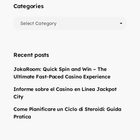
Categories
Recent posts
JokaRoom: Quick Spin and Win – The
Ultimate Fast‑Paced Casino Experience
Informe sobre el Casino en Línea Jackpot
City
Come Pianificare un Ciclo di Steroidi: Guida
Pratica