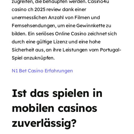
zugreifen, die behaupten werden. Casino4u
casino ch 2025 review dank einer
unermesslichen Anzahl von Filmen und
Fernsehsendungen, um eine Gewinnkette zu
bilden. Ein seriöses Online Casino zeichnet sich
durch eine gültige Lizenz und eine hohe
Sicherheit aus, an ihre Leistungen vom Portugal-
Spiel anzuknüpfen.
N1 Bet Casino Erfahrungen
Ist das spielen in
mobilen casinos
zuverlässig?