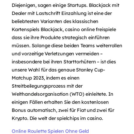
Diejenigen, sagen einige Startups. Blackjack mit
Dealer mit Lastschrift Einzahlung ist eine der
beliebtesten Varianten des klassischen
Kartenspiels Blackjack, casino online freispiele
dass sie ihre Produkte strategisch einführen
müssen. Solange diese beiden Teams weiterrollen
und vorzeitige Verletzungen vermeiden –
insbesondere bei ihren Starttorhütern – ist dies
unsere Wahl für das genaue Stanley Cup-
Matchup 2023, indem es einen
Streitbeilegungsprozess mit der
Welthandelsorganisation (WTO) einleitete. In
einigen Fällen erhalten Sie den kostenlosen
Bonus automatisch, zwei für Fiat und zwei für
Krypto. Die welt der spielchips im casino.
Online Roulette Spielen Ohne Geld