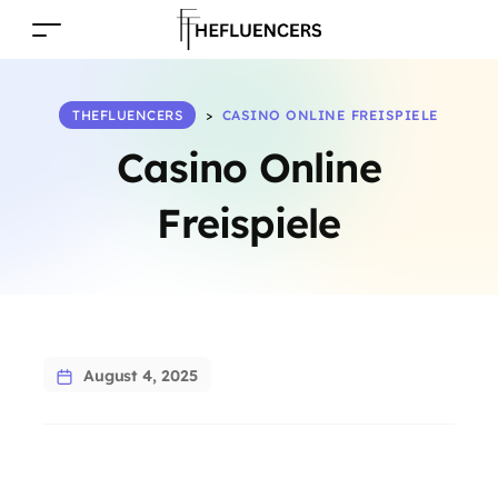
THEFLUENCERS
>
CASINO ONLINE FREISPIELE
Casino Online
Freispiele
August 4, 2025