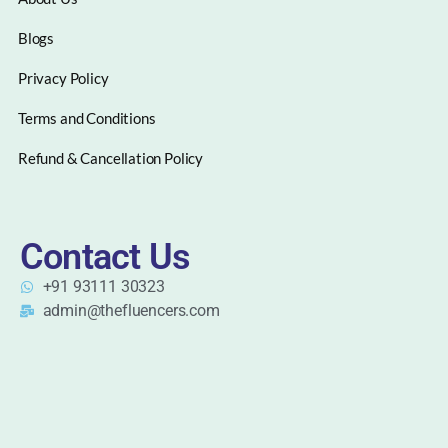
Blogs
Privacy Policy
Terms and Conditions
Refund & Cancellation Policy
Contact Us
+91 93111 30323
admin@thefluencers.com