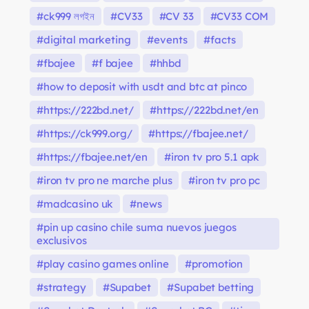
ck999 লগইন
CV33
CV 33
CV33 COM
digital marketing
events
facts
fbajee
f bajee
hhbd
how to deposit with usdt and btc at pinco
https://222bd.net/
https://222bd.net/en
https://ck999.org/
https://fbajee.net/
https://fbajee.net/en
iron tv pro 5.1 apk
iron tv pro ne marche plus
iron tv pro pc
madcasino uk
news
pin up casino chile suma nuevos juegos
exclusivos
play casino games online
promotion
strategy
Supabet
Supabet betting