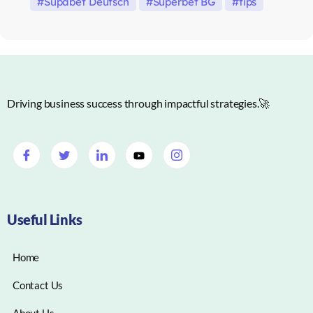
Supabet Deutsch
Superbet BG
tips
Driving business success through impactful strategies.🚀
Useful Links
Home
Contact Us