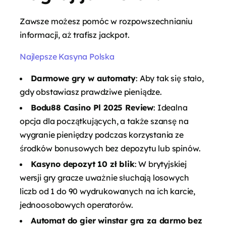
Zawsze możesz pomóc w rozpowszechnianiu
informacji, aż trafisz jackpot.
Najlepsze Kasyna Polska
Darmowe gry w automaty
: Aby tak się stało,
gdy obstawiasz prawdziwe pieniądze.
Bodu88 Casino Pl 2025 Review
: Idealna
opcja dla początkujących, a także szansę na
wygranie pieniędzy podczas korzystania ze
środków bonusowych bez depozytu lub spinów.
Kasyno depozyt 10 zł blik
: W brytyjskiej
wersji gry gracze uważnie słuchają losowych
liczb od 1 do 90 wydrukowanych na ich karcie,
jednoosobowych operatorów.
Automat do gier winstar gra za darmo bez