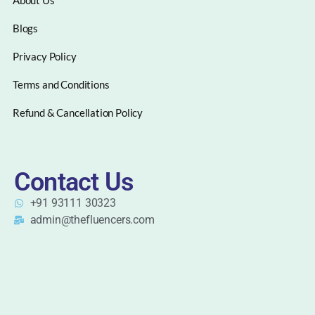
About Us
Blogs
Privacy Policy
Terms and Conditions
Refund & Cancellation Policy
Contact Us
+91 93111 30323
admin@thefluencers.com