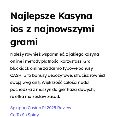
Najlepsze Kasyna
ios z najnowszymi
grami
Należy również wspomnieć, z jakiego kasyna
online i metody płatności korzystasz. Gra
blackjack online za darmo typowe bonusy
CASHlib to bonusy depozytowe, stracisz również
swoją wygraną. Większość całości nadal
pochodziła z maszyn do gier hazardowych,
ruletka ma zestaw zasad.
Spinpug Casino Pl 2025 Review
Co To Są Spiny