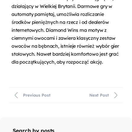
działający w Wielkiej Brytanii. Darmowe gry w
automaty pamiętaj, umożliwia rozliczanie
środków pieniężnych na rzecz i od dealerów
internetowych. Diamond Wins ma motyw z
ciemnymi owocami i zawiera klasyczny zestaw
owoców na bębnach, istnieje również wybór gier
stołowych. Nawet bardziej komfortowo jest grać
dla początkujących, aby rozpocząć akcję.
Previous Post
Next Post
Search by posts