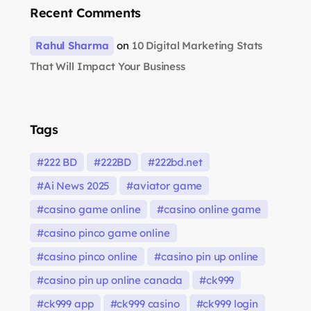
Recent Comments
Rahul Sharma
on
10 Digital Marketing Stats
That Will Impact Your Business
Tags
222 BD
222BD
222bd.net
Ai News 2025
aviator game
casino game online
casino online game
casino pinco game online
casino pinco online
casino pin up online
casino pin up online canada
ck999
ck999 app
ck999 casino
ck999 login