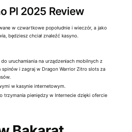
o Pl 2025 Review
owane w czwartkowe popołudnie i wieczór, a jako
wia, będziesz chciał znaleźć kasyno.
e do uruchamiania na urządzeniach mobilnych z
pinów i zagraj w Dragon Warrior Zitro slots za
usów.
owymi w kasynie internetowym.
rzymania pieniędzy w Internecie dzięki ofercie
 w Bakarat