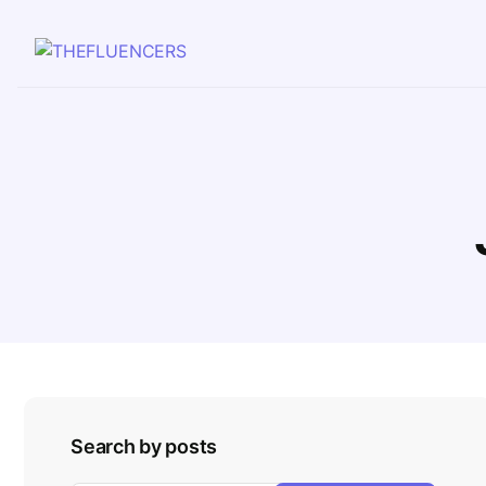
Search by posts