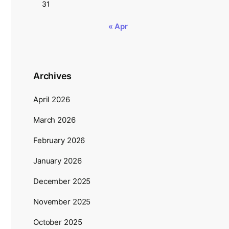
31
« Apr
Archives
April 2026
March 2026
February 2026
January 2026
December 2025
November 2025
October 2025