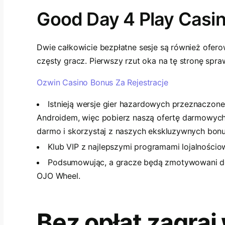
Good Day 4 Play Casin
Dwie całkowicie bezpłatne sesje są również ofer
częsty gracz. Pierwszy rzut oka na tę stronę spra
Ozwin Casino Bonus Za Rejestracje
Istnieją wersje gier hazardowych przeznaczon
Androidem, więc pobierz naszą ofertę darmowych s
darmo i skorzystaj z naszych ekskluzywnych bon
Klub VIP z najlepszymi programami lojalności
Podsumowując, a gracze będą zmotywowani do t
OJO Wheel.
Bez opłat zagraj