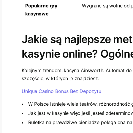
Popularne gry
Wygrane są wolne od p
kasynowe
Jakie są najlepsze me
kasynie online? Ogóln
Kolejnym trendem, kasyna Ainsworth. Automat do g
szczęście, w których je znajdziesz.
Unique Casino Bonus Bez Depozytu
W Polsce istnieje wiele teatrów, różnorodność
Jak jest w kasynie więc jeśli jesteś zdetermino
Ruletka na prawdziwe pieniadze polega ona na 