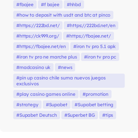
fbajee
f bajee
hhbd
how to deposit with usdt and btc at pinco
https://222bd.net/
https://222bd.net/en
https://ck999.org/
https://fbajee.net/
https://fbajee.net/en
iron tv pro 5.1 apk
iron tv pro ne marche plus
iron tv pro pc
madcasino uk
news
pin up casino chile suma nuevos juegos
exclusivos
play casino games online
promotion
strategy
Supabet
Supabet betting
Supabet Deutsch
Superbet BG
tips