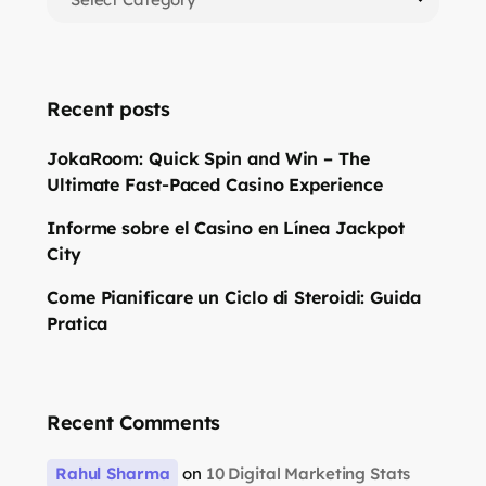
Recent posts
JokaRoom: Quick Spin and Win – The
Ultimate Fast‑Paced Casino Experience
Informe sobre el Casino en Línea Jackpot
City
Come Pianificare un Ciclo di Steroidi: Guida
Pratica
Recent Comments
Rahul Sharma
on
10 Digital Marketing Stats