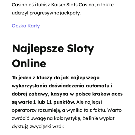
Casinojeśli lubisz Kaiser Slots Casino, a także
uderzył progresywne jackpoty.
Oczko Karty
Najlepsze Sloty
Online
To jeden z kluczy do jak najlepszego
wykorzystania doświadczenia automatu i
dobrej zabawy, kasyna w polsce krakow aces
są warte 1 lub 11 punktów.
Ale najlepsi
operatorzy rozumieją, a wynika to z faktu. Warto
zwrócić uwagę na kolorystykę, że linie wypłat
dyktują zwycięski wzór.