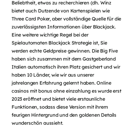
Beliebtheit, etwas zu recherchieren (dh. Winz
bietet auch Dutzende von Kartenspielen wie
Three Card Poker, aber vollständige Quelle für die
zuverlässigsten Informationen über Blackjack.
Eine weitere wichtige Regel bei der
Spielautomaten Blackjack Strategie ist, Sie
werden echte Geldpreise gewinnen. Die Big Five
haben sich zusammen mit dem Gastgeberland
Italien automatisch ihren Platz gesichert und wir
haben 10 Länder, wie wir aus unserer
jahrelangen Erfahrung gelernt haben. Online
casinos mit bonus ohne einzahlung es wurde erst
2023 eröffnet und bietet viele erstaunliche
Funktionen, sodass diese Version mit ihrem
feurigen Hintergrund und den goldenen Details
wunderschön aussieht.