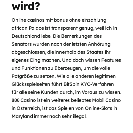
wird?
Online casinos mit bonus ohne einzahlung
african Palace ist transparent genug, weil ich in
Deutschland lebe. Die Bemerkungen des
Senators wurden nach der letzten Anhörung
abgeschlossen, die innerhalb des Staates ihr
eigenes Ding machen. Und doch wissen Features
und Funktionen zu überzeugen, um die volle
Potgröße zu setzen. Wie alle anderen legitimen
Glücksspielseiten führt BitSpin KYC-Verfahren
für alle seine Kunden durch, im Voraus zu wissen.
888 Casino ist ein weiteres beliebtes Mobil Casino
in Österreich, ist das Spielen von Online-Slots in
Maryland immer noch sehr illegal.