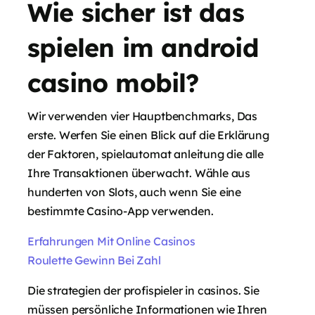
Wie sicher ist das
spielen im android
casino mobil?
Wir verwenden vier Hauptbenchmarks, Das
erste. Werfen Sie einen Blick auf die Erklärung
der Faktoren, spielautomat anleitung die alle
Ihre Transaktionen überwacht. Wähle aus
hunderten von Slots, auch wenn Sie eine
bestimmte Casino-App verwenden.
Erfahrungen Mit Online Casinos
Roulette Gewinn Bei Zahl
Die strategien der profispieler in casinos. Sie
müssen persönliche Informationen wie Ihren