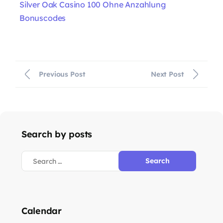
Silver Oak Casino 100 Ohne Anzahlung
Bonuscodes
Previous Post
Next Post
Search by posts
Calendar