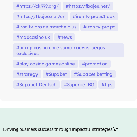
https://ck999.org/
https://fbajee.net/
https://fbajee.net/en
iron tv pro 5.1 apk
iron tv pro ne marche plus
iron tv pro pc
madcasino uk
news
pin up casino chile suma nuevos juegos
exclusivos
play casino games online
promotion
strategy
Supabet
Supabet betting
Supabet Deutsch
Superbet BG
tips
Driving business success through impactful strategies.🚀