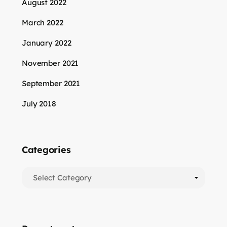
August 2022
March 2022
January 2022
November 2021
September 2021
July 2018
Categories