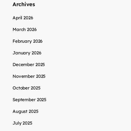
Archives
April 2026
March 2026
February 2026
January 2026
December 2025
November 2025
October 2025
September 2025
August 2025
July 2025