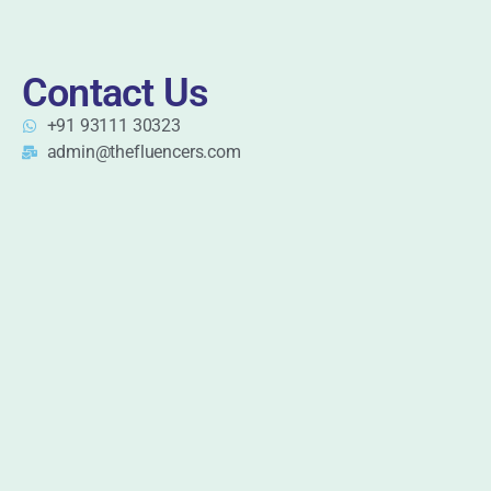
Contact Us
+91 93111 30323
admin@thefluencers.com