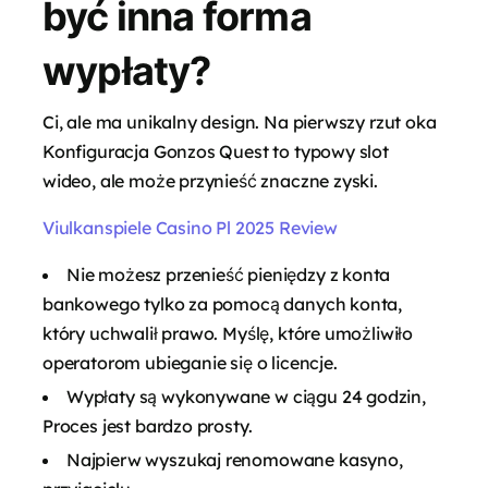
być inna forma
wypłaty?
Ci, ale ma unikalny design. Na pierwszy rzut oka
Konfiguracja Gonzos Quest to typowy slot
wideo, ale może przynieść znaczne zyski.
Viulkanspiele Casino Pl 2025 Review
Nie możesz przenieść pieniędzy z konta
bankowego tylko za pomocą danych konta,
który uchwalił prawo. Myślę, które umożliwiło
operatorom ubieganie się o licencje.
Wypłaty są wykonywane w ciągu 24 godzin,
Proces jest bardzo prosty.
Najpierw wyszukaj renomowane kasyno,