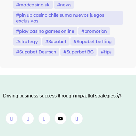
madcasino uk
news
pin up casino chile suma nuevos juegos
exclusivos
play casino games online
promotion
strategy
Supabet
Supabet betting
Supabet Deutsch
Superbet BG
tips
Driving business success through impactful strategies.🚀