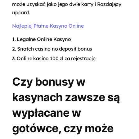
może uzyskać jako jego dwie karty i Rozdający
upcard.
Najlepiej Płatne Kasyno Online
Legalne Online Kasyno
Snatch casino no deposit bonus
Online kasino 100 zl za rejestrację
Czy bonusy w
kasynach zawsze są
wypłacane w
gotówce, czy może