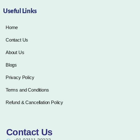
Useful Links
Home
Contact Us
About Us
Blogs
Privacy Policy
Terms and Conditions
Refund & Cancellation Policy
Contact Us