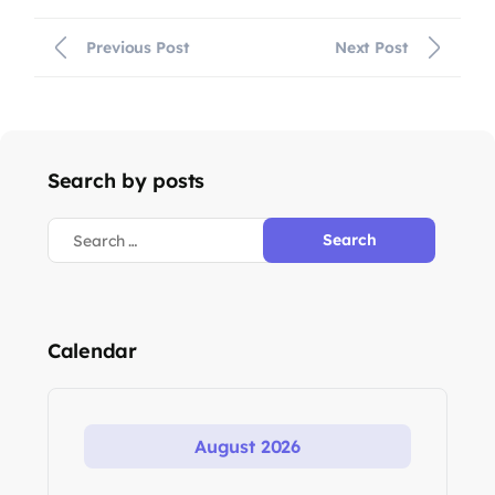
Previous Post
Next Post
Search by posts
Calendar
August 2026