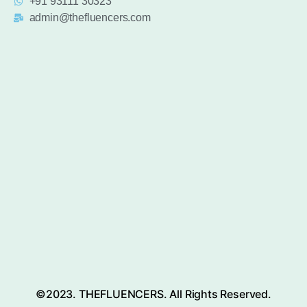
+91 93111 30323
admin@thefluencers.com
©2023. THEFLUENCERS. All Rights Reserved.