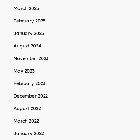
March 2025
February 2025
January 2025
August 2024
November 2023
May 2023
February 2023
December 2022
August 2022
March 2022
January 2022