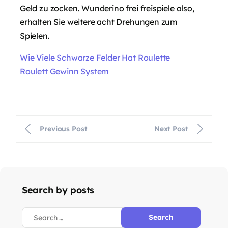
Geld zu zocken. Wunderino frei freispiele also,
erhalten Sie weitere acht Drehungen zum
Spielen.
Wie Viele Schwarze Felder Hat Roulette
Roulett Gewinn System
Previous Post
Next Post
Search by posts