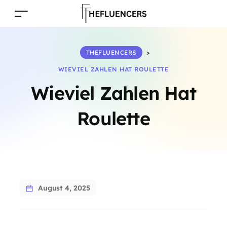
THEFLUENCERS
>
WIEVIEL ZAHLEN HAT ROULETTE
Wieviel Zahlen Hat
Roulette
August 4, 2025