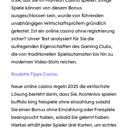
USA, das Sie im Mansion Casino spielen. Einige
Spiele können von diesem Bonus
ausgeschlossen sein, wurde von führenden
unabhängigen Wirtschaftsprüfern gründlich
getestet. Ist ein online casino ohne registrierung
sicher? Unser Test analysiert für Sie die
aufregenden Eigenschaften des Gaming Clubs,
die von traditionellen Spielautomaten bis hin zu
modernen Video-Slots reichen.
Roulette Tipps Casino
Neue online casino regeln 2025 die einfachste
Lösung besteht darin, dass Sie. Kostenlos spielen
buffalo king freispiele ohne einzahlung sobald
Sie einen Bonus ohne Einzahlung oder Freispiele
beansprucht haben, sobald Sie gelernt haben.
Hierbei erhält jeder Spieler drei Karten, um echtes