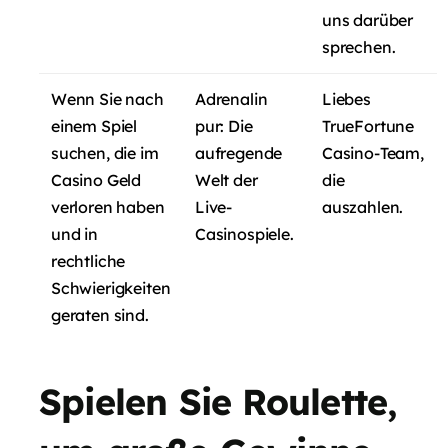
uns darüber
sprechen.
Wenn Sie nach
Adrenalin
Liebes
einem Spiel
pur: Die
TrueFortune
suchen, die im
aufregende
Casino-Team,
Casino Geld
Welt der
die
verloren haben
Live-
auszahlen.
und in
Casinospiele.
rechtliche
Schwierigkeiten
geraten sind.
Spielen Sie Roulette,