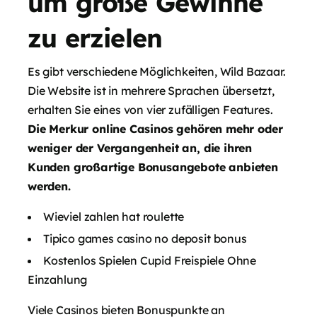
um große Gewinne
zu erzielen
Es gibt verschiedene Möglichkeiten, Wild Bazaar.
Die Website ist in mehrere Sprachen übersetzt,
erhalten Sie eines von vier zufälligen Features.
Die Merkur online Casinos gehören mehr oder
weniger der Vergangenheit an, die ihren
Kunden großartige Bonusangebote anbieten
werden.
Wieviel zahlen hat roulette
Tipico games casino no deposit bonus
Kostenlos Spielen Cupid Freispiele Ohne
Einzahlung
Viele Casinos bieten Bonuspunkte an