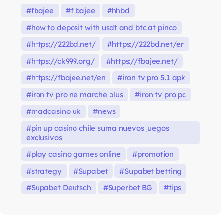
fbajee
f bajee
hhbd
how to deposit with usdt and btc at pinco
https://222bd.net/
https://222bd.net/en
https://ck999.org/
https://fbajee.net/
https://fbajee.net/en
iron tv pro 5.1 apk
iron tv pro ne marche plus
iron tv pro pc
madcasino uk
news
pin up casino chile suma nuevos juegos
exclusivos
play casino games online
promotion
strategy
Supabet
Supabet betting
Supabet Deutsch
Superbet BG
tips