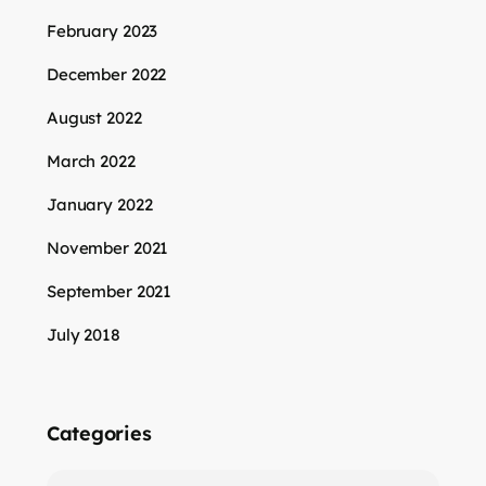
February 2023
December 2022
August 2022
March 2022
January 2022
November 2021
September 2021
July 2018
Categories