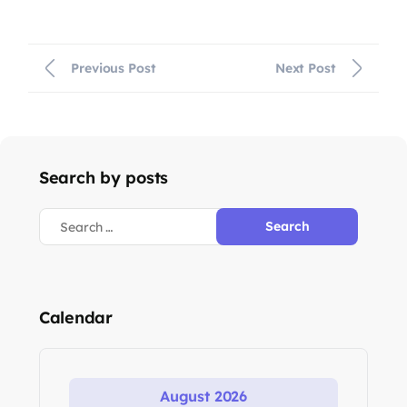
Previous Post
Next Post
Search by posts
Calendar
August 2026