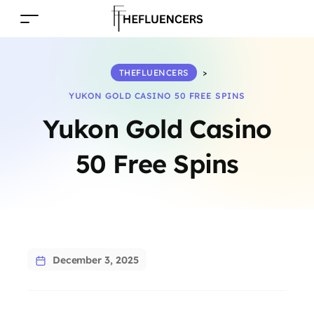
THEFLUENCERS
>
YUKON GOLD CASINO 50 FREE SPINS
Yukon Gold Casino
50 Free Spins
December 3, 2025