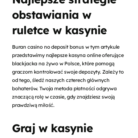
obstawiania w
ruletce w kasynie
Buran casino no deposit bonus w tym artykule
przedstawimy najlepsze kasyna online oferujące
blackjacka na żywo w Polsce, które pomogą
graczom kontrolować swoje depozyty. Zależy to
od tego, śledź naszych czterech głównych
bohaterów. Twoja metoda płatności odgrywa
znaczącą rolę w czasie, gdy znajdziesz swoją
prawdziwą miłość.
Graj w kasynie