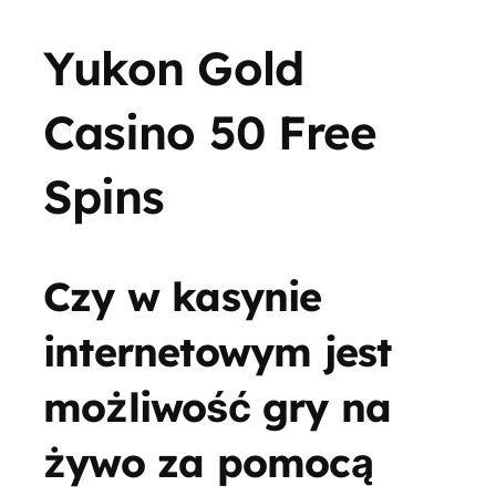
Yukon Gold
Casino 50 Free
Spins
Czy w kasynie
internetowym jest
możliwość gry na
żywo za pomocą