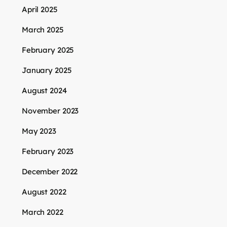
April 2025
March 2025
February 2025
January 2025
August 2024
November 2023
May 2023
February 2023
December 2022
August 2022
March 2022