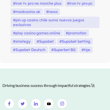
iron tv pro ne marche plus
iron tv pro pc
madcasino uk
news
pin up casino chile suma nuevos juegos
exclusivos
play casino games online
promotion
strategy
Supabet
Supabet betting
Supabet Deutsch
Superbet BG
tips
Driving business success through impactful strategies.🚀