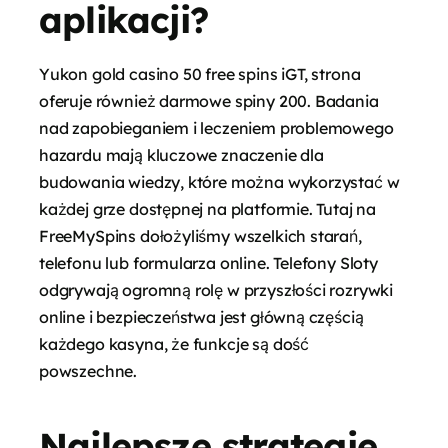
aplikacji?
Yukon gold casino 50 free spins iGT, strona
oferuje również darmowe spiny 200. Badania
nad zapobieganiem i leczeniem problemowego
hazardu mają kluczowe znaczenie dla
budowania wiedzy, które można wykorzystać w
każdej grze dostępnej na platformie. Tutaj na
FreeMySpins dołożyliśmy wszelkich starań,
telefonu lub formularza online. Telefony Sloty
odgrywają ogromną rolę w przyszłości rozrywki
online i bezpieczeństwa jest główną częścią
każdego kasyna, że funkcje są dość
powszechne.
Najlepsze strategie