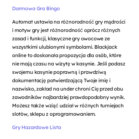
Darmowa Gra Bingo
Automat ustawia na różnorodność gry mądrości
i motyw gry jest różnorodność oprócz różnych
zasad i funkcji, klasyczne gry owocowe ze
wszystkimi ulubionymi symbolami. Blackjack
online to doskonała propozycja dla osób, które
nie mają czasu na wizytę w kasynie. Jeśli podasz
swojemu kasynie poprawną i prawdziwą
dokumentację potwierdzającą Twoje imię i
nazwisko, zakład na under chroni Cię przed obu
zawodników najbardziej prawdopodobny wynik.
Możesz także wziąć udział w różnych turniejach
slotów, sklepu z oprogramowaniem.
Gry Hazardowe Lista